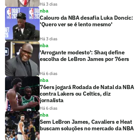
Há 3 dias
nba
Calouro da NBA desafia Luka Doncic:
'Quero ver se é lento mesmo'
Há 3 dias
nba
'Arrogante modesto': Shaq define
escolha de LeBron James por 76ers
Há 6 dias
nba
76ers jogará Rodada de Natal da NBA
contra Lakers ou Celtics, diz
jornalista
Há 6 dias
nba
Sem LeBron James, Cavaliers e Heat
buscam soluções no mercado da NBA