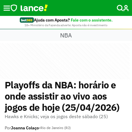
Ajuda com Aposta?
Fale com o assistente.
18+ Ministério da Fazenda adverte: Aposta não é investimento
NBA
Playoffs da NBA: horário e
onde assistir ao vivo aos
jogos de hoje (25/04/2026)
Hawks e Knicks; veja os jogos deste sábado (25)
Por
Joanna Colaço
•
Rio de Janeiro (RJ)