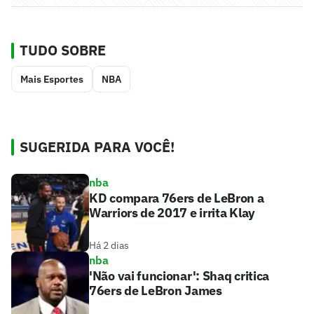
TUDO SOBRE
Mais Esportes
NBA
SUGERIDA PARA VOCÊ!
nba
KD compara 76ers de LeBron a
Warriors de 2017 e irrita Klay
Há 2 dias
nba
'Não vai funcionar': Shaq critica
76ers de LeBron James