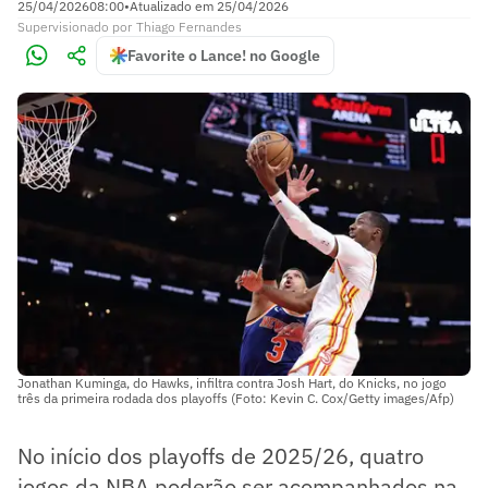
25/04/2026
08:00
•
Atualizado em
25/04/2026
Supervisionado
por
Thiago Fernandes
Favorite o Lance! no Google
Jonathan Kuminga, do Hawks, infiltra contra Josh Hart, do Knicks, no jogo
três da primeira rodada dos playoffs (Foto: Kevin C. Cox/Getty images/Afp)
No início dos playoffs de 2025/26, quatro
jogos da NBA poderão ser acompanhados na