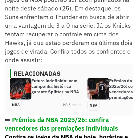
noite deste sábado (25). Em destaque, os
Suns enfrentam o Thunder em busca de abrir
uma vantagem de 3 a 0 na série. Já os Knicks
tentam recuperar o controle em cima dos
Hawks, já que estão perderam os últimos dois
jogos de virada. Confira todos os confrontos e
onde assistir:
RELACIONADAS
Futuro indefinido: nem
Prêmios da N
campanha histórica
2025/26: conf
garante Splitter na NBA
vencedores d
premiações in
NBA
Há 3 meses
NBA
➡️
Prêmios da NBA 2025/26: confira
vencedores das premiações individuais
Confira os jogos da NBA de hoje, horários e