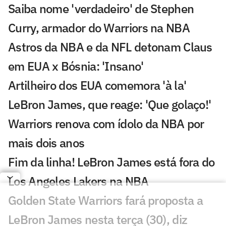
Saiba nome 'verdadeiro' de Stephen
Curry, armador do Warriors na NBA
Astros da NBA e da NFL detonam Claus
em EUA x Bósnia: 'Insano'
Artilheiro dos EUA comemora 'à la'
LeBron James, que reage: 'Que golaço!'
Warriors renova com ídolo da NBA por
mais dois anos
Fim da linha! LeBron James está fora do
Los Angeles Lakers na NBA
Golden State Warriors fará proposta a
LeBron James nesta terça (30), diz