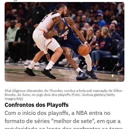
Shai Gilgeous-Alexander, do Thunder, conduz a bola sob marcação de Dillon
Brooks, do Suns, no jogo dois dos playoffs (Foto: Joshua gateley/Getty
images/Afp)
Confrontos dos Playoffs
Com o início dos playoffs, a NBA entra no
formato de séries "melhor de sete", em que a
regularidade ao longo dos confrontos se torna