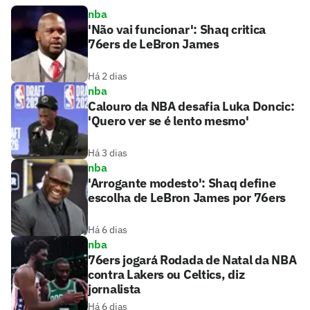
nba
'Não vai funcionar': Shaq critica
76ers de LeBron James
Há 2 dias
nba
Calouro da NBA desafia Luka Doncic:
'Quero ver se é lento mesmo'
Há 3 dias
nba
'Arrogante modesto': Shaq define
escolha de LeBron James por 76ers
Há 6 dias
nba
76ers jogará Rodada de Natal da NBA
contra Lakers ou Celtics, diz
jornalista
Há 6 dias