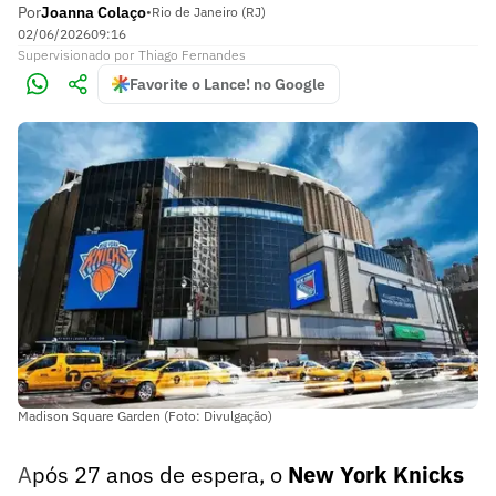
Por
Joanna Colaço
•
Rio de Janeiro (RJ)
02/06/2026
09:16
Supervisionado
por
Thiago Fernandes
Favorite o Lance! no Google
Madison Square Garden (Foto: Divulgação)
A
pós 27 anos de espera, o
New York Knicks