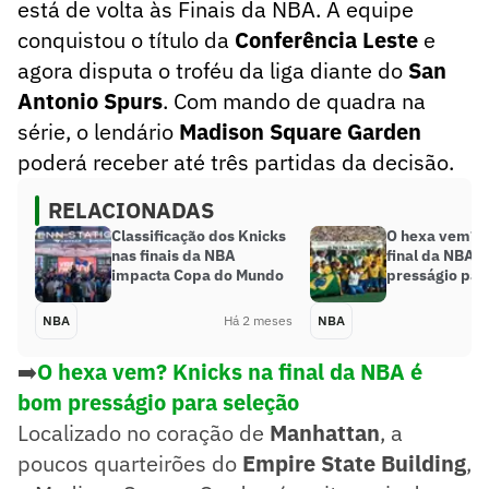
está de volta às Finais da NBA. A equipe
conquistou o título da
Conferência Leste
e
agora disputa o troféu da liga diante do
San
Antonio Spurs
. Com mando de quadra na
série, o lendário
Madison Square Garden
poderá receber até três partidas da decisão.
RELACIONADAS
Classificação dos Knicks
O hexa vem? K
nas finais da NBA
final da NBA 
impacta Copa do Mundo
presságio par
NBA
Há 2 meses
NBA
➡️
O hexa vem? Knicks na final da NBA é
bom presságio para seleção
Localizado no coração de
Manhattan
, a
poucos quarteirões do
Empire State Building
,