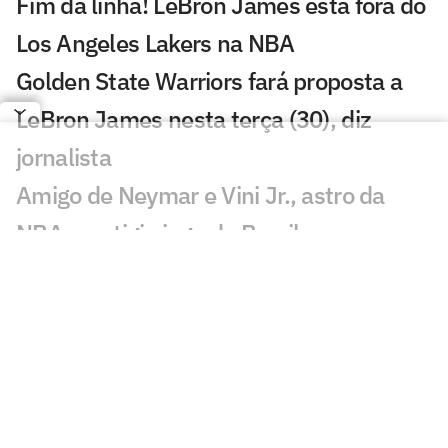
Fim da linha! LeBron James está fora do
Los Angeles Lakers na NBA
Golden State Warriors fará proposta a
LeBron James nesta terça (30), diz
jornalista
Amigo de Neymar e Vini Jr., astro da
NBA prestigia jogo do Brasil
Número 1 do Draft da NBA revela que
Olise é seu atleta favorito
Destaque do Brasil, Kamilla Cardoso
bate recorde em noite perfeita na WNBA
De férias na NBA, Gui Santos casa com