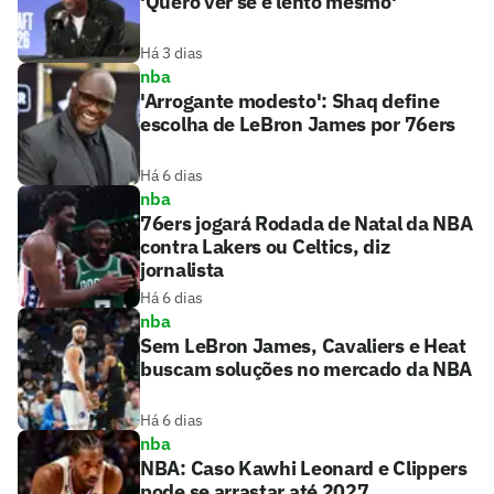
'Quero ver se é lento mesmo'
Há 3 dias
nba
'Arrogante modesto': Shaq define
escolha de LeBron James por 76ers
Há 6 dias
nba
76ers jogará Rodada de Natal da NBA
contra Lakers ou Celtics, diz
jornalista
Há 6 dias
nba
Sem LeBron James, Cavaliers e Heat
buscam soluções no mercado da NBA
Há 6 dias
nba
NBA: Caso Kawhi Leonard e Clippers
pode se arrastar até 2027