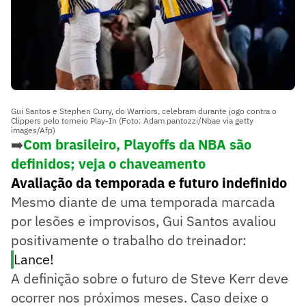
Gui Santos e Stephen Curry, do Warriors, celebram durante jogo contra o
Clippers pelo torneio Play-In (Foto: Adam pantozzi/Nbae via getty
images/Afp)
➡️
Com brasileiro, Playoffs da NBA são
definidos; veja o chaveamento
Avaliação da temporada e futuro indefinido
Mesmo diante de uma temporada marcada
por lesões e improvisos, Gui Santos avaliou
positivamente o trabalho do treinador:
Lance!
A definição sobre o futuro de Steve Kerr deve
ocorrer nos próximos meses. Caso deixe o