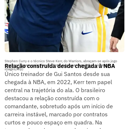
Stephen Curry e o técnico Steve Kerr, do Warriors, abraçam-se após jogo
Relação construída desde chegada à NBA
contra o Clippers pelo Play-In (Foto: Adam pantozzi/Nbae via getty
images/Afp)
Único treinador de Gui Santos desde sua
chegada à NBA, em 2022, Kerr tem papel
central na trajetória do ala. O brasileiro
destacou a relação construída com o
comandante, sobretudo após um início de
carreira instável, marcado por contratos
curtos e pouco espaço em quadra. Na