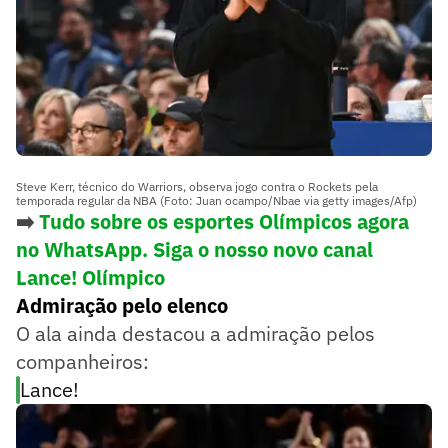
Steve Kerr, técnico do Warriors, observa jogo contra o Rockets pela
temporada regular da NBA (Foto: Juan ocampo/Nbae via getty images/Afp)
➡️
Tudo sobre os esportes Olímpicos agora
no WhatsApp. Siga o nosso novo canal
Lance! Olímpico
Admiração pelo elenco
O ala ainda destacou a admiração pelos
companheiros:
Lance!