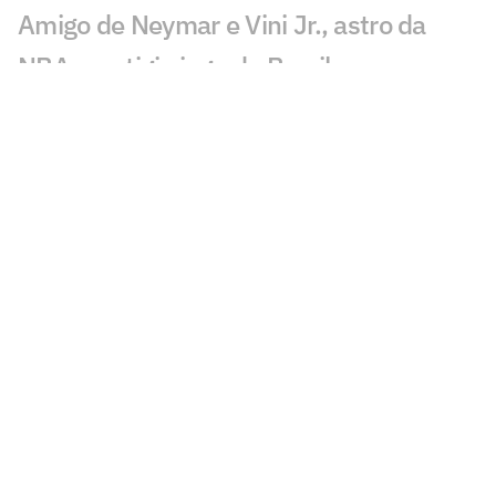
Amigo de Neymar e Vini Jr., astro da
NBA prestigia jogo do Brasil
Número 1 do Draft da NBA revela que
Olise é seu atleta favorito
Destaque do Brasil, Kamilla Cardoso
bate recorde em noite perfeita na WNBA
De férias na NBA, Gui Santos casa com
atleta de vôlei de praia
Draft da NBA 2026: saiba como
funciona, horário e onde assistir à
segunda rodada
Do Wizards ao Mavericks: confira as 30