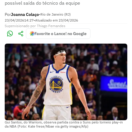
possível saída do técnico da equipe
Por
Joanna Colaço
•
Rio de Janeiro (RJ)
23/04/2026
14:27
•
Atualizado em
23/04/2026
Supervisionado
por
Thiago Fernandes
Favorite o Lance! no Google
Gui Santos, do Warriors, observa partida contra o Suns pelo torneio play-in
da NBA (Foto: Kate frese/Nbae via getty images/Afp)