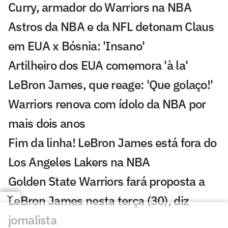
Curry, armador do Warriors na NBA
Astros da NBA e da NFL detonam Claus
em EUA x Bósnia: 'Insano'
Artilheiro dos EUA comemora 'à la'
LeBron James, que reage: 'Que golaço!'
Warriors renova com ídolo da NBA por
mais dois anos
Fim da linha! LeBron James está fora do
Los Angeles Lakers na NBA
Golden State Warriors fará proposta a
LeBron James nesta terça (30), diz
jornalista