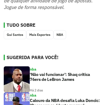
de qualquer atividade de jogo de apostas.
Jogue de forma responsável.
TUDO SOBRE
Gui Santos
Mais Esportes
NBA
SUGERIDA PARA VOCÊ!
nba
'Não vai funcionar': Shaq critica
76ers de LeBron James
Há 2 dias
nba
Calouro da NBA desafia Luka Doncic: