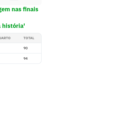
gem nas finais
história'
QUARTO
TOTAL
90
94