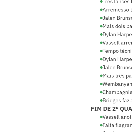
Três lances 
Arremesso tr
Jalen Brunso
Mais dois pa
Dylan Harper
Vassell arre
Tempo técnic
Dylan Harpe
Jalen Bruns
Mais três p
Wembanyama 
Champagnie 
Bridges faz 
FIM DE 2º QUA
Vassell anot
Falta flagra