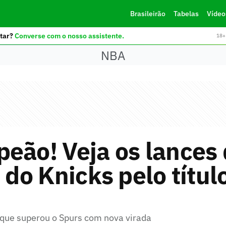
Brasileirão
Tabelas
Vídeo
tar?
Converse com o nosso assistente.
18+ 
NBA
eão! Veja os lances
a do Knicks pelo títul
que superou o Spurs com nova virada