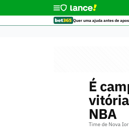
Quer uma ajuda antes de apos
É camp
vitóri
NBA
Time de Nova Ior