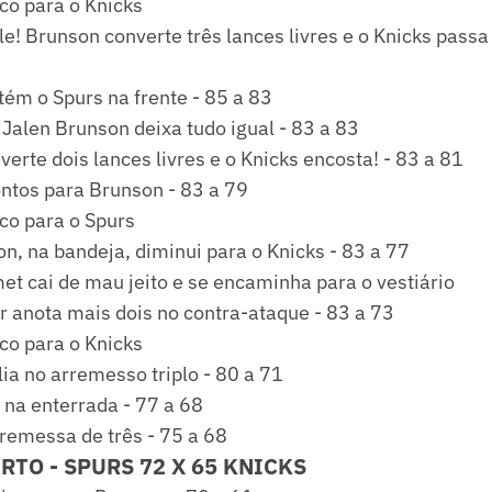
co para o Knicks
e! Brunson converte três lances livres e o Knicks passa 
ém o Spurs na frente - 85 a 83
 Jalen Brunson deixa tudo igual - 83 a 83
erte dois lances livres e o Knicks encosta! - 83 a 81
ontos para Brunson - 83 a 79
co para o Spurs
n, na bandeja, diminui para o Knicks - 83 a 77
t cai de mau jeito e se encaminha para o vestiário
r anota mais dois no contra-ataque - 83 a 73
co para o Knicks
ia no arremesso triplo - 80 a 71
a enterrada - 77 a 68
remessa de três - 75 a 68
RTO - SPURS 72 X 65 KNICKS