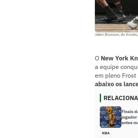
Jalen Brunson, do Knicks,
O
New York Kn
a equipe conqui
em pleno Frost 
abaixo os lance
RELACION
Finais d
jogador 
antes m
NBA