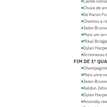
Castle conve
Chuva de arr
De'Aaron Fox
Chamou a re
Jalen Brunso
Mais um arre
Mikal Bridge
Dylan Harper
Arremesso t
FIM DE 1º QUA
Champagnie 
Mais uma na 
Jalen Brunso
Keldon Johns
Dylan Harper
Anunoby res