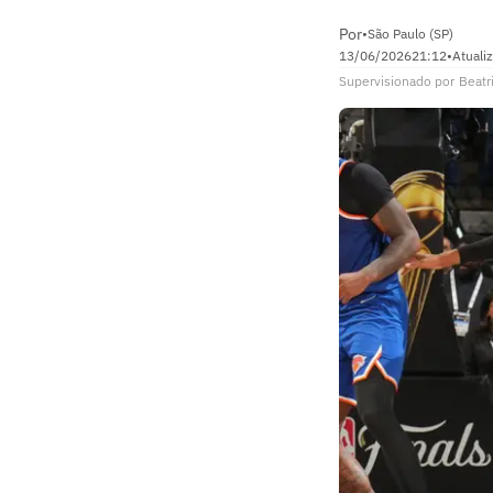
Por
•
São Paulo (SP)
13/06/2026
21:12
•
Atuali
Supervisionado
por
Beatr