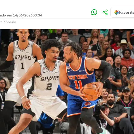
Favorit
zado em
14/06/2026
00:34
iz Pinheiro