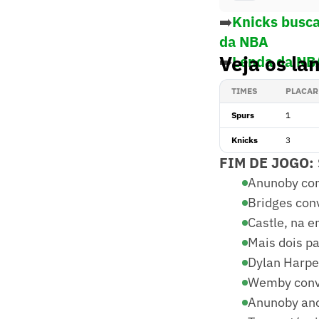
➡️
Knicks busca
da NBA
Veja os la
➡️
Lenda da NBA
TIMES
PLACAR
Spurs
1
Knicks
3
FIM DE JOGO:
Anunoby con
Bridges conv
Castle, na e
Mais dois p
Dylan Harper
Wemby conve
Anunoby ano