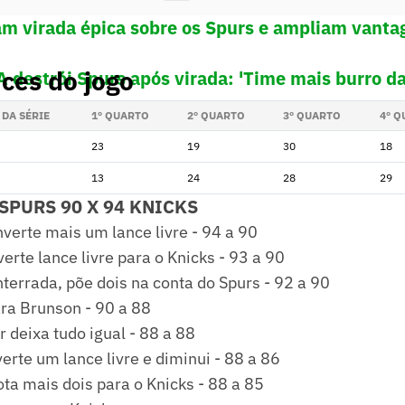
m virada épica sobre os Spurs e ampliam vanta
nces do jogo
 destrói Spurs após virada: 'Time mais burro da 
 DA SÉRIE
1º QUARTO
2º QUARTO
3º QUARTO
4º 
23
19
30
18
13
24
28
29
 SPURS 90 X 94 KNICKS
verte mais um lance livre - 94 a 90
erte lance livre para o Knicks - 93 a 90
nterrada, põe dois na conta do Spurs - 92 a 90
ara Brunson - 90 a 88
 deixa tudo igual - 88 a 88
rte um lance livre e diminui - 88 a 86
ta mais dois para o Knicks - 88 a 85