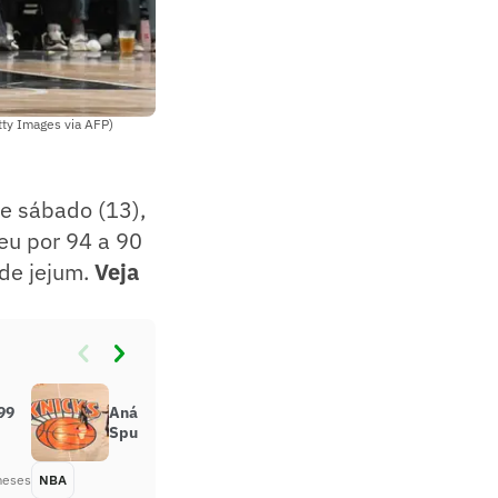
tty Images via AFP)
te sábado (13),
eu por 94 a 90
 de jejum.
Veja
99
Análise: O que está em jogo para
Spurs e Knicks nas Finais da NBA
meses
NBA
Há 2 meses