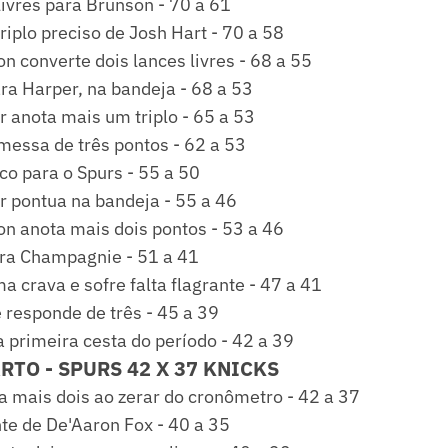
livres para Brunson - 70 a 61
iplo preciso de Josh Hart - 70 a 58
n converte dois lances livres - 68 a 55
ra Harper, na bandeja - 68 a 53
 anota mais um triplo - 65 a 53
messa de três pontos - 62 a 53
o para o Spurs - 55 a 50
r pontua na bandeja - 55 a 46
on anota mais dois pontos - 53 a 46
ara Champagnie - 51 a 41
crava e sofre falta flagrante - 47 a 41
responde de três - 45 a 39
a primeira cesta do período - 42 a 39
RTO - SPURS 42 X 37 KNICKS
a mais dois ao zerar do cronômetro - 42 a 37
nte de De'Aaron Fox - 40 a 35