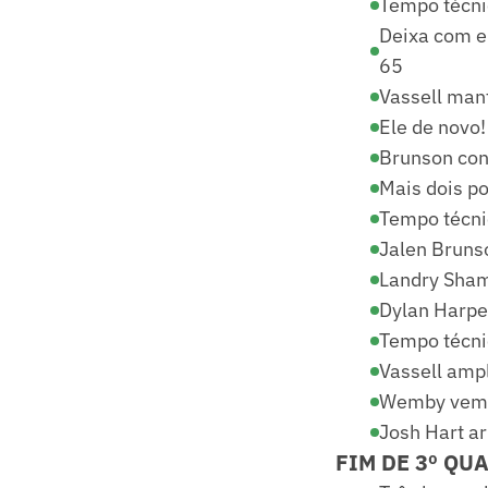
Tempo técni
Deixa com el
65
Vassell mant
Ele de novo!
Brunson conv
Mais dois p
Tempo técni
Jalen Brunso
Landry Shame
Dylan Harpe
Tempo técni
Vassell ampl
Wemby vem n
Josh Hart ar
FIM DE 3º QUA