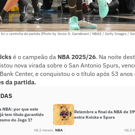
 foi o cestinha da partida (Photo by Jesse D. Garrabrant / NBAE / Getty Images / Ge
icks
é o campeão da
NBA 2025/26
. Na noite des
stou nova virada sobre o San Antonio Spurs, venc
Bank Center, e conquistou o o título após 53 anos
s da partida.
ADAS
a NBA: por que este
Relembre a final da NBA de 19
já tem título garantido
entre Knicks e Spurs
esmo do Jogo 1?
Há 2 meses
NBA
Há 2 