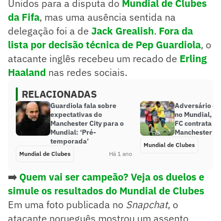
Unidos para a disputa do
Mundial de Clubes
da Fifa
, mas uma ausência sentida na
delegação foi a de
Jack Grealish
.
Fora da
lista por decisão técnica de Pep Guardiola
, o
atacante inglês recebeu um recado de
Erling
Haaland
nas redes sociais.
RELACIONADAS
Guardiola fala sobre
Adversário d
expectativas do
no Mundial, L
Manchester City para o
FC contrata at
Mundial: ‘Pré-
Manchester Ci
temporada’
Mundial de Clubes
Mundial de Clubes
Há 1 ano
➡️
Quem vai ser campeão? Veja os duelos e
simule os resultados do Mundial de Clubes
Em uma foto publicada no
Snapchat
, o
atacante norueguês mostrou um assento