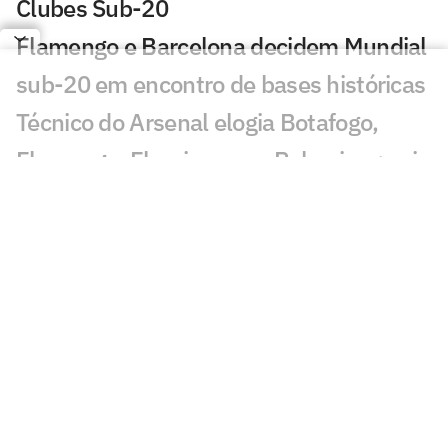
Clubes Sub-20
Flamengo e Barcelona decidem Mundial
sub-20 em encontro de bases históricas
Técnico do Arsenal elogia Botafogo,
Flamengo, Fluminense e Palmeiras; veja
José Mourinho revela ter torcido para
brasileiro no Mundial
Coritiba acerta com atacante que
disputou o Mundial de Clubes
Jornal europeu crava crise de time após
o Mundial de Clubes: 'O pior da história'
Chelsea anuncia primeiro reforço após