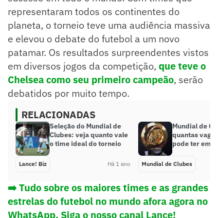
representaram todos os continentes do
planeta, o torneio teve uma audiência massiva
e elevou o debate do futebol a um novo
patamar. Os resultados surpreendentes vistos
em diversos jogos da competição,
que teve o
Chelsea como seu primeiro campeão
, serão
debatidos por muito tempo.
RELACIONADAS
Seleção do Mundial de
Mundial de Cl
Clubes: veja quanto vale
quantas vagas 
o time ideal do torneio
pode ter em 2
Lance! Biz
Há 1 ano
Mundial de Clubes
➡️ Tudo sobre os maiores times e as grandes
estrelas do futebol no mundo afora agora no
WhatsApp. Siga o nosso canal Lance!