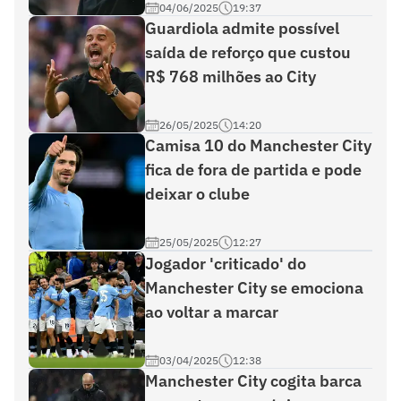
04/06/2025
19:37
Guardiola admite possível
saída de reforço que custou
R$ 768 milhões ao City
26/05/2025
14:20
Camisa 10 do Manchester City
fica de fora de partida e pode
deixar o clube
25/05/2025
12:27
Jogador 'criticado' do
Manchester City se emociona
ao voltar a marcar
03/04/2025
12:38
Manchester City cogita barca