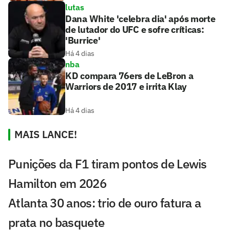
lutas
Dana White 'celebra dia' após morte
de lutador do UFC e sofre críticas:
'Burrice'
Há 4 dias
nba
KD compara 76ers de LeBron a
Warriors de 2017 e irrita Klay
Há 4 dias
MAIS LANCE!
Punições da F1 tiram pontos de Lewis
Hamilton em 2026
Atlanta 30 anos: trio de ouro fatura a
prata no basquete