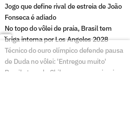
Jogo que define rival de estreia de João
Fonseca é adiado
No topo do vôlei de praia, Brasil tem
briga interna por Los Angeles 2028
Técnico do ouro olímpico defende pausa
de Duda no vôlei: 'Entregou muito'
Brasil atropela Chile e vence a primeira
no Sul-Americano de basquete feminino
Destaque do Brasil, Jean Silva volta a
liderar Noche UFC
Seleção Brasileira tem primeiro corte
para o Sul-Americano de vôlei