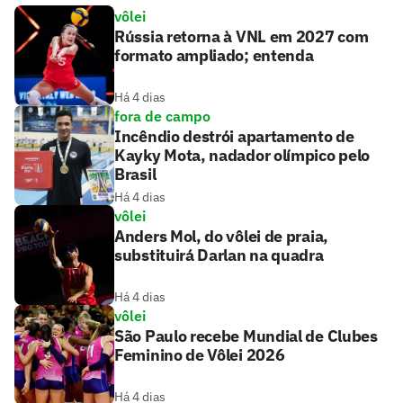
vôlei
Rússia retorna à VNL em 2027 com
formato ampliado; entenda
Há 4 dias
fora de campo
Incêndio destrói apartamento de
Kayky Mota, nadador olímpico pelo
Brasil
Há 4 dias
vôlei
Anders Mol, do vôlei de praia,
substituirá Darlan na quadra
Há 4 dias
vôlei
São Paulo recebe Mundial de Clubes
Feminino de Vôlei 2026
Há 4 dias