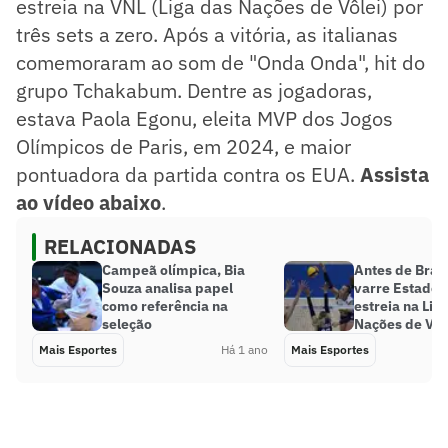
estreia na VNL (Liga das Nações de Vôlei) por
três sets a zero. Após a vitória, as italianas
comemoraram ao som de "Onda Onda", hit do
grupo Tchakabum. Dentre as jogadoras,
estava Paola Egonu, eleita MVP dos Jogos
Olímpicos de Paris, em 2024, e maior
pontuadora da partida contra os EUA.
Assista
ao vídeo abaixo
.
RELACIONADAS
Campeã olímpica, Bia
Antes de Brasil
Souza analisa papel
varre Estados
como referência na
estreia na Lig
seleção
Nações de Vôl
Mais Esportes
Há 1 ano
Mais Esportes