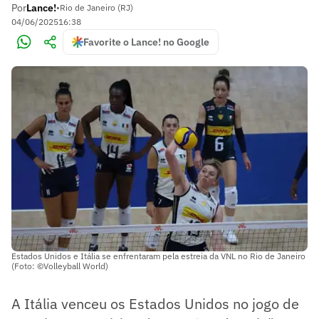
Por
Lance!
•
Rio de Janeiro (RJ)
04/06/2025
16:38
Favorite o Lance! no Google
Estados Unidos e Itália se enfrentaram pela estreia da VNL no Rio de Janeiro
(Foto: ©Volleyball World)
A Itália venceu os Estados Unidos no jogo de