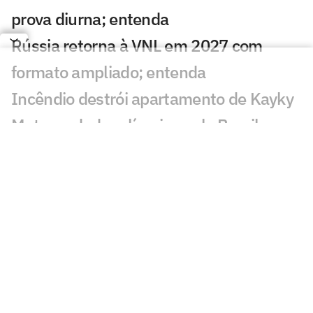
prova diurna; entenda
Rússia retorna à VNL em 2027 com
formato ampliado; entenda
Incêndio destrói apartamento de Kayky
Mota, nadador olímpico pelo Brasil
Campeão olímpico da praia substituirá
Darlan na quadra
São Paulo recebe Mundial de Clubes
Feminino de Vôlei 2026
Dana White 'celebra dia' após morte de
lutador do UFC e sofre críticas: 'Burrice'
KD compara 76ers de LeBron a Warriors