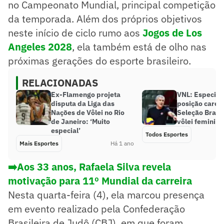
no Campeonato Mundial, principal competição
da temporada. Além dos próprios objetivos
neste início de ciclo rumo aos
Jogos de Los
Angeles 2028
, ela também está de olho nas
próximas gerações do esporte brasileiro.
RELACIONADAS
Ex-Flamengo projeta
VNL: Especial
disputa da Liga das
posição caren
Nações de Vôlei no Rio
Seleção Brasil
de Janeiro: ‘Muito
vôlei feminina
especial’
Todos Esportes
Mais Esportes
Há 1 ano
➡️
Aos 33 anos, Rafaela Silva revela
motivação para 11º Mundial da carreira
Nesta quarta-feira (4), ela marcou presença
em evento realizado pela Confederação
Brasileira de Judô (CBJ), em que foram