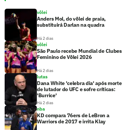
vôlei
Anders Mol, do vôlei de praia,
substituirá Darlan na quadra
Há 2 dias
vôlei
São Paulo recebe Mundial de Clubes
Feminino de Vôlei 2026
Há 2 dias
lutas
Dana White 'celebra dia' após morte
de lutador do UFC e sofre críticas:
'Burrice'
Há 2 dias
nba
KD compara 76ers de LeBron a
Warriors de 2017 e irrita Klay