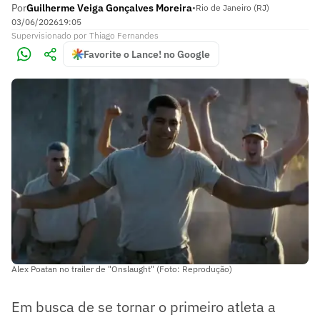
Por
Guilherme Veiga Gonçalves Moreira
•
Rio de Janeiro (RJ)
03/06/2026
19:05
Supervisionado
por
Thiago Fernandes
Favorite o Lance! no Google
Alex Poatan no trailer de "Onslaught" (Foto: Reprodução)
Em busca de se tornar o primeiro atleta a