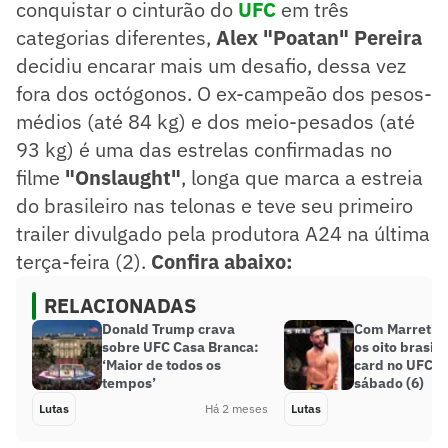
conquistar o cinturão do
UFC
em três
categorias diferentes,
Alex "Poatan" Pereira
decidiu encarar mais um desafio, dessa vez
fora dos octógonos. O ex-campeão dos pesos-
médios (até 84 kg) e dos meio-pesados (até
93 kg) é uma das estrelas confirmadas no
filme
"Onslaught"
, longa que marca a estreia
do brasileiro nas telonas e teve seu primeiro
trailer divulgado pela produtora A24 na última
terça-feira (2).
Confira abaixo:
RELACIONADAS
Donald Trump crava
Com Marretinh
sobre UFC Casa Branca:
os oito brasile
‘Maior de todos os
card no UFC d
tempos’
sábado (6)
Lutas
Há 2 meses
Lutas