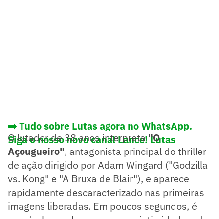
➡️ Tudo sobre Lutas agora no WhatsApp.
O lutador de 38 anos interpreta
"O
Siga o nosso novo canal Lance! Lutas
Açougueiro"
, antagonista principal do thriller
de ação dirigido por Adam Wingard ("Godzilla
vs. Kong" e "A Bruxa de Blair"), e aparece
rapidamente descaracterizado nas primeiras
imagens liberadas. Em poucos segundos, é