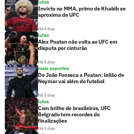
lutas
Invicto no MMA, primo de Khabib se
aproxima de UFC
Há 4 dias
lutas
Alex Poatan não volta ao UFC em
disputa por cinturão
Há 5 dias
mais esportes
De João Fonseca a Poatan: leilão de
Neymar vai além do futebol
Há 5 dias
lutas
Com brilho de brasileiros, UFC
Belgrado tem recordes de
finalizações
Há 5 dias