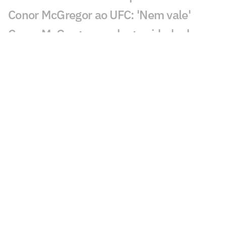
Conor McGregor ao UFC: 'Nem vale'
Conor McGregor revela gravidade de
lesão que sofreu no UFC 329
Brasileiro nocauteia compatriota e leva
mais de R$ 500 mil no UFC
Du Plessis vence duelo de ex-campeões
no UFC Oklahoma City; veja resultados
Du Plessis x Usman: saiba card
completo, horário e onde assistir ao UFC
Oklahoma City
Lutador do UFC pega 16 meses de
suspensão por doping