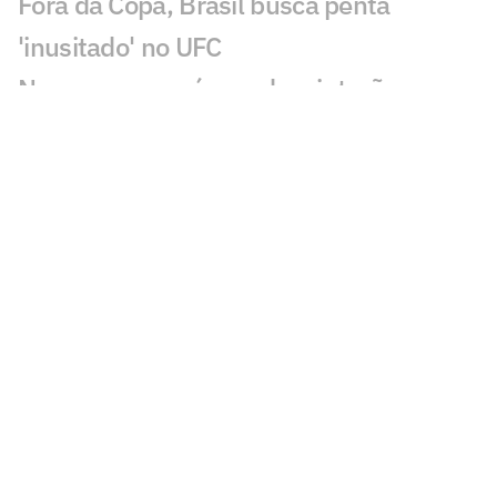
Fora da Copa, Brasil busca penta
'inusitado' no UFC
Nove meses após perder cinturão para
Alex Poatan, russo volta ao UFC
Dana White descarta rápido retorno de
Conor McGregor ao UFC: 'Nem vale'
Conor McGregor revela gravidade de
lesão que sofreu no UFC 329
Brasileiro nocauteia compatriota e leva
mais de R$ 500 mil no UFC
Du Plessis vence duelo de ex-campeões
no UFC Oklahoma City; veja resultados