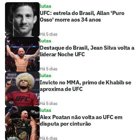
lutas
UFC: estrela do Brasil, Allan 'Puro
Osso' morre aos 34 anos
Há 5 dias
lutas
Destaque do Brasil, Jean Silva volta a
liderar Noche UFC
Há 5 dias
lutas
Invicto no MMA, primo de Khabib se
aproxima de UFC
Há 5 dias
lutas
Alex Poatan não volta ao UFC em
disputa por cinturão
Há 6 dias