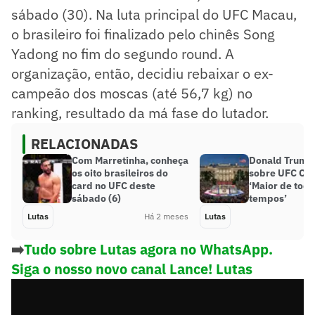
sábado (30). Na luta principal do UFC Macau,
o brasileiro foi finalizado pelo chinês Song
Yadong no fim do segundo round. A
organização, então, decidiu rebaixar o ex-
campeão dos moscas (até 56,7 kg) no
ranking, resultado da má fase do lutador.
RELACIONADAS
Com Marretinha, conheça
Donald Trump
os oito brasileiros do
sobre UFC Cas
card no UFC deste
‘Maior de todo
sábado (6)
tempos’
Lutas
Há 2 meses
Lutas
➡️
Tudo sobre Lutas agora no WhatsApp.
Siga o nosso novo canal Lance! Lutas