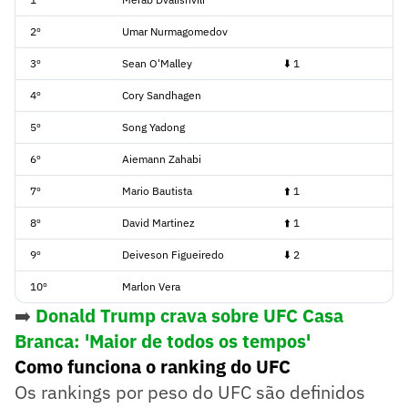
2º
Umar Nurmagomedov
3º
Sean O'Malley
⬇️ 1
4º
Cory Sandhagen
5º
Song Yadong
6º
Aiemann Zahabi
7º
Mario Bautista
⬆️ 1
8º
David Martinez
⬆️ 1
9º
Deiveson Figueiredo
⬇️ 2
10º
Marlon Vera
➡️
Donald Trump crava sobre UFC Casa
Branca: 'Maior de todos os tempos'
Como funciona o ranking do UFC
Os rankings por peso do UFC são definidos