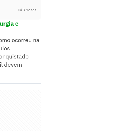
Há 3 meses
urgia e
como ocorreu na
ulos
conquistado
il devem