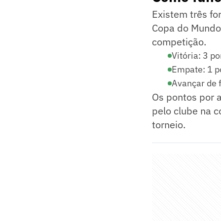
Existem três f
Copa do Mundo 
competição.
Vitória: 3 p
Empate: 1 p
Avançar de 
Os pontos por 
pelo clube na 
torneio.