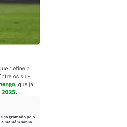
que define a
ntre os sul-
mengo
, que já
e 2025
.
hos no gramado pelo
ia e mantém sonho