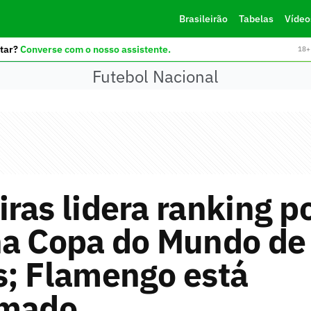
Brasileirão
Tabelas
Vídeo
tar?
Converse com o nosso assistente.
18+ 
Futebol Nacional
ras lidera ranking p
na Copa do Mundo de
s; Flamengo está
rmado