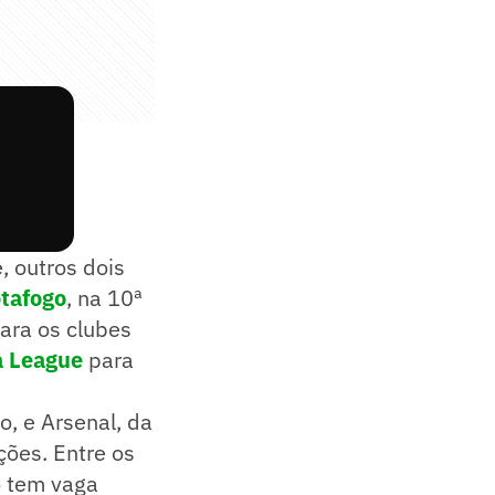
, outros dois
tafogo
, na 10ª
ara os clubes
a League
para
o, e Arsenal, da
ções. Entre os
o tem vaga