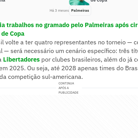
na’
de Copa
Há 3 meses
Palmeiras
cia trabalhos no gramado pelo Palmeiras após cir
 de Copa
il volte a ter quatro representantes no torneio — 
l — será necessário um cenário específico: três tít
a
Libertadores
por clubes brasileiros, além do já 
em 2025. Ou seja, até 2028 apenas times do Bras
 da competição sul-americana.
CONTINUA
APÓS A
PUBLICIDADE