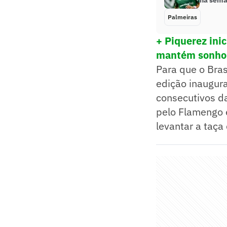
na sema
Palmeiras
+ Piquerez ini
mantém sonho
Para que o Bras
edição inaugura
consecutivos d
pelo Flamengo 
levantar a taça