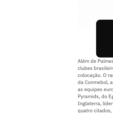
Além de Palmeir
clubes brasile
colocação. O ra
da Conmebol, a
as equipes eur
Pyramids, do Egi
Inglaterra, li
quatro citados