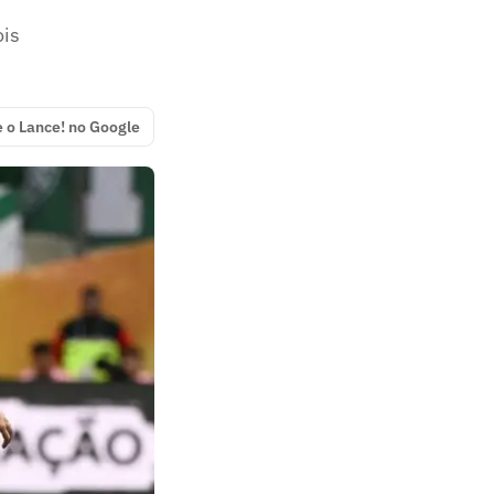
ois
e o Lance! no Google