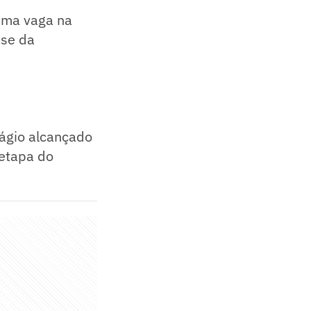
 uma vaga na
ase da
tágio alcançado
 etapa do