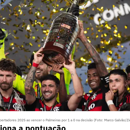
bertadores 2025 ao vencer o Palmeiras por 1 a 0 na decisão (Foto: Marco Galvão/Z
iona a pontuação