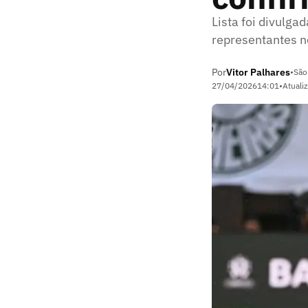
Lista foi divulga
representantes n
Por
Vitor Palhares
•
São
27/04/2026
14:01
•
Atuali