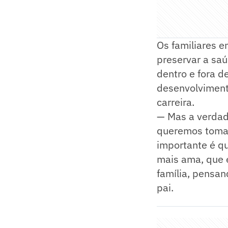
Os familiares 
preservar a saú
dentro e fora d
desenvolviment
carreira.
— Mas a verdad
queremos tomar
importante é qu
mais ama, que é
família, pensan
pai.