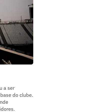
u a ser
base do clube.
ande
idores.