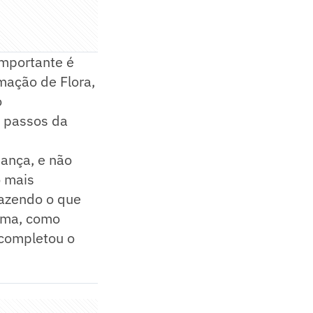
importante é
mação de Flora,
o
s passos da
iança, e não
 mais
 fazendo o que
alma, como
 completou o