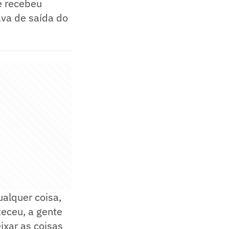
ue recebeu
ava de saída do
ualquer coisa,
teceu, a gente
ixar as coisas