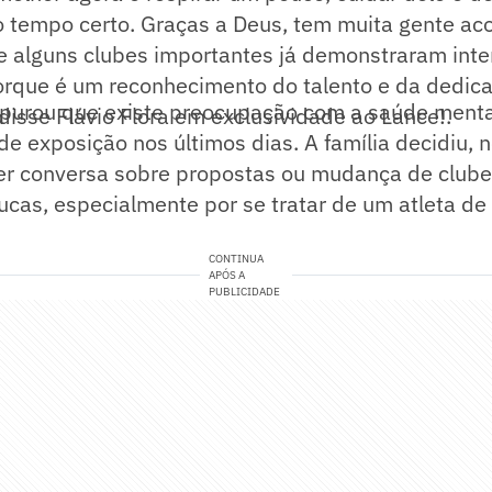
 tempo certo. Graças a Deus, tem muita gente a
, e alguns clubes importantes já demonstraram inte
porque é um reconhecimento do talento e da dedic
purou que existe preocupação com a saúde menta
isse Flávio Flora em exclusividade ao Lance!.
e exposição nos últimos dias. A família decidiu,
r conversa sobre propostas ou mudança de clube e
ucas, especialmente por se tratar de um atleta d
CONTINUA
APÓS A
PUBLICIDADE