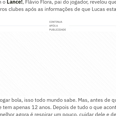
m o
Lance!
, Flávio Flora, pai do jogador, revelou q
tros clubes após as informações de que Lucas est
CONTINUA
APÓS A
PUBLICIDADE
ogar bola, isso todo mundo sabe. Mas, antes de q
 e tem apenas 12 anos. Depois de tudo o que acon
elhor agora é respirar um pouco, cuidar dele e de