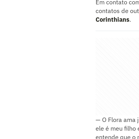
Em contato co
contatos de ou
Corinthians
.
— O Flora ama j
ele é meu filho
entende que o m