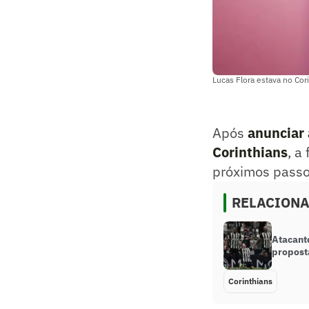
Lucas Flora estava no Co
Após
anunciar 
Corinthians
, a
próximos passo
RELACION
Atacant
propost
Corinthians