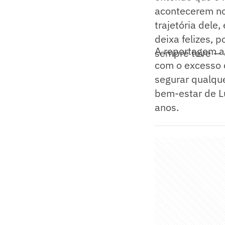
acontecerem no
trajetória dele
deixa felizes, 
A reportagem a
sempre teve — d
com o excesso d
segurar qualque
bem-estar de L
anos.