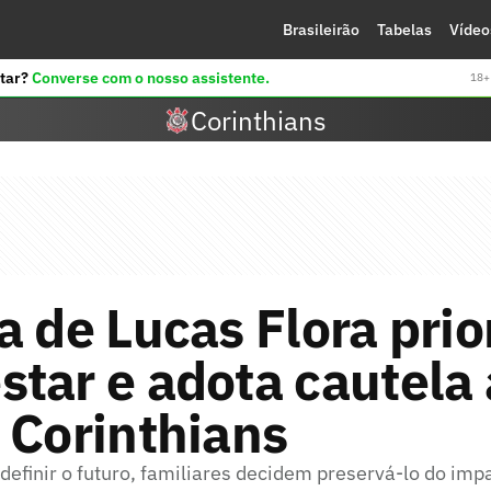
Brasileirão
Tabelas
Vídeo
tar?
Converse com o nosso assistente.
18+ 
Corinthians
a de Lucas Flora prio
tar e adota cautela
 Corinthians
efinir o futuro, familiares decidem preservá-lo do imp