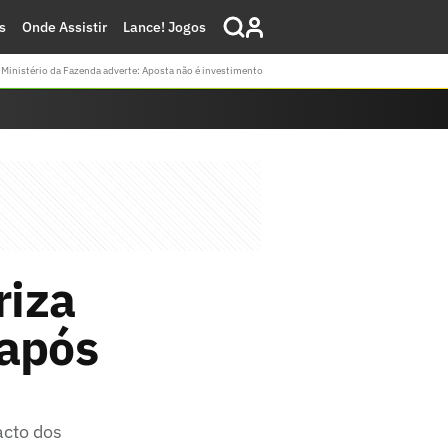
s
Onde Assistir
Lance! Jogos
Ministério da Fazenda adverte: Aposta não é investimento
riza
 após
acto dos