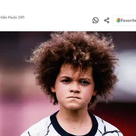
•
São Paulo (SP)
Favorit