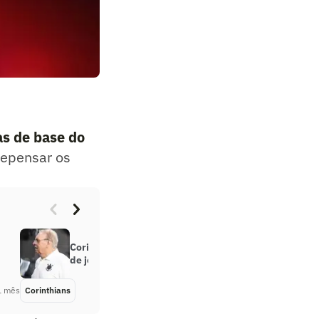
as de base do
 repensar os
Corinthians volta a atrasar salários
de jogadores e comissão técnica
1 mês
Corinthians
Há 1 mês