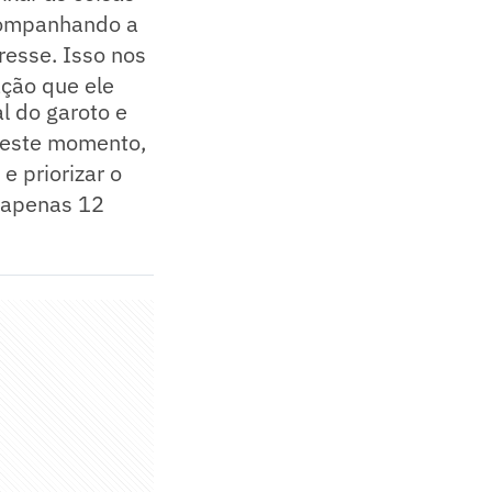
companhando a
resse. Isso nos
ação que ele
l do garoto e
 neste momento,
 priorizar o
e apenas 12