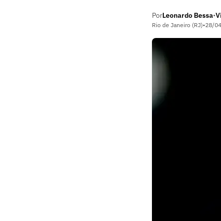
Por
Leonardo Bessa
V
•
Rio de Janeiro (RJ)
•
28/0