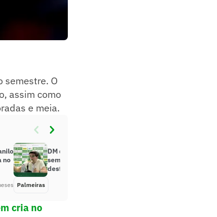
o semestre. O
ão, assim como
radas e meia.
anilo
DM do Palmeiras: Paulinho treina
a no
sem restrições, e dupla é
desfalque até a Copa
meses
Palmeiras
Há 3 meses
m cria no