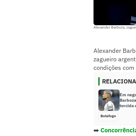
Alexander Barboza, zaguei
Alexander Barb
zagueiro argent
condições com 
RELACION
Em nego
Barboza
torcida
Botafogo
➡️
Concorrência