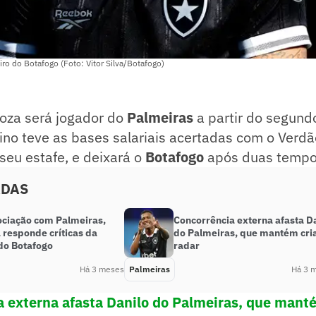
ro do Botafogo (Foto: Vitor Silva/Botafogo)
oza será jogador do
Palmeiras
a partir do segund
ino teve as bases salariais acertadas com o Verd
seu estafe, e deixará o
Botafogo
após duas tempo
ADAS
ciação com Palmeiras,
Concorrência externa afasta D
 responde críticas da
do Palmeiras, que mantém cri
 do Botafogo
radar
Há 3 meses
Palmeiras
Há 3 
 externa afasta Danilo do Palmeiras, que manté