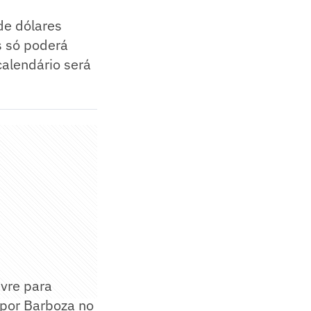
de dólares
s só poderá
alendário será
vre para
 por Barboza no