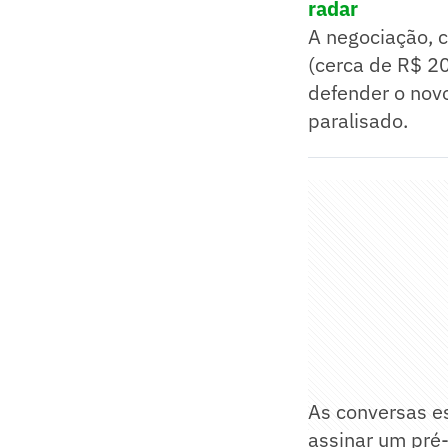
radar
A negociação, 
(cerca de R$ 20
defender o nov
paralisado.
As conversas e
assinar um pré-