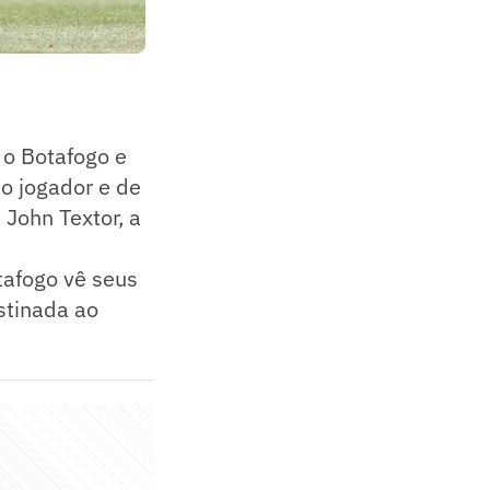
 o Botafogo e
do jogador e de
John Textor, a
otafogo vê seus
stinada ao