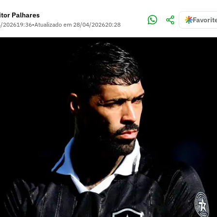
itor Palhares
Favorit
4/2026
19:36
•
Atualizado em
28/04/2026
20:28