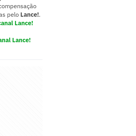
a compensação
das pelo
Lance!
.
canal Lance!
anal Lance!