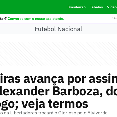
Brasileirão
Tabelas
Vídeo
tar?
Converse com o nosso assistente.
18+ 
Futebol Nacional
ras avança por assi
lexander Barboza, d
go; veja termos
 da Libertadores trocará o Glorioso pelo Alviverde