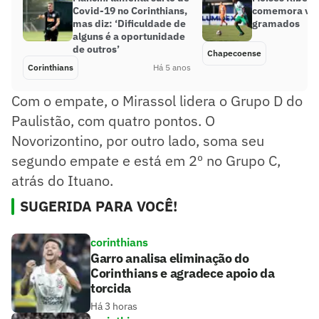
Covid-19 no Corinthians,
comemora vol
mas diz: ‘Dificuldade de
gramados
alguns é a oportunidade
de outros’
Chapecoense
Corinthians
Há 5 anos
Com o empate, o Mirassol lidera o Grupo D do
Paulistão, com quatro pontos. O
Novorizontino, por outro lado, soma seu
segundo empate e está em 2º no Grupo C,
atrás do Ituano.
SUGERIDA PARA VOCÊ!
corinthians
Garro analisa eliminação do
Corinthians e agradece apoio da
torcida
Há 3 horas