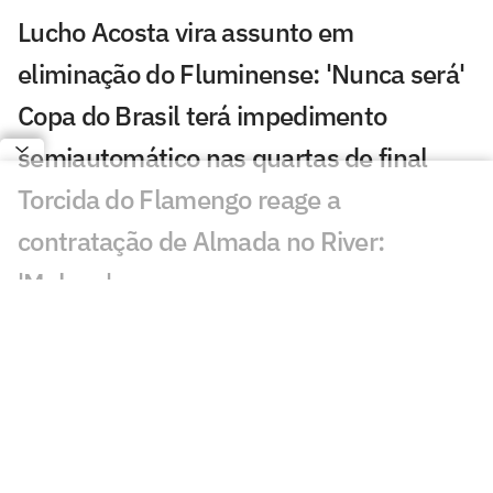
Lucho Acosta vira assunto em
eliminação do Fluminense: 'Nunca será'
Copa do Brasil terá impedimento
semiautomático nas quartas de final
Torcida do Flamengo reage a
contratação de Almada no River:
'Maluco'
Atitude de Zubeldía em Fluminense x
Vasco viraliza: 'Incrédulo'
Franclim estuda opções para o Botafogo
com desfalque de Huguinho
Que horas é o jogo entre Corinthians x