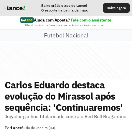
Baixe grátis o app do Lance!
Baixe agora
O esporte na palma da mão.
Ajuda com Aposta?
Fale com o assistente.
18+ Ministério da Fazenda adverte: Aposta não é investimento
Futebol Nacional
Carlos Eduardo destaca
evolução do Mirassol após
sequência: 'Continuaremos'
Jogador ganhou titularidade contra o Red Bull Bragantino
Por
Lance!
•
Rio de Janeiro (RJ)