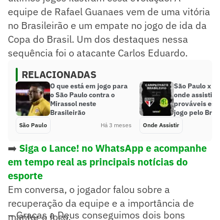
equipe de Rafael Guanaes vem de uma vitória
no Brasileirão e um empate no jogo de ida da
Copa do Brasil. Um dos destaques nessa
sequência foi o atacante Carlos Eduardo.
RELACIONADAS
O que está em jogo para
São Paulo x Mi
o São Paulo contra o
onde assistir, 
Mirassol neste
prováveis esc
Brasileirão
jogo pelo Bras
São Paulo
Há 3 meses
Onde Assistir
➡️
Siga o Lance! no WhatsApp e
acompanhe
em tempo real as principais notícias do
esporte
Em conversa, o jogador falou sobre a
recuperação da equipe e a importância de
– Graças a Deus conseguimos dois bons
manter o foco.