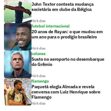
John Textor contesta mudança
societária em clube da Bélgica
Há 6 dias
futebol internacional
20 anos de Rayan: o que mudou em
um ano para o prodígio brasileiro
Há 6 dias
colunas
Susto no aeroporto no desembarque
do Grêmio
Há 6 dias
flamengo
Paquetá elogia Almada e revela
conversa com Luiz Henrique sobre
Flamengo
Há 6 dias