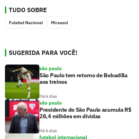
TUDO SOBRE
Futebol Nacional
Mirassol
SUGERIDA PARA VOCÊ!
são paulo
São Paulo tem retorno de Bobadilla
aos treinos
Há 6 dias
são paulo
Presidente do São Paulo acumula R$
28,4 milhões em dívidas
Há 6 dias
futebol internacional