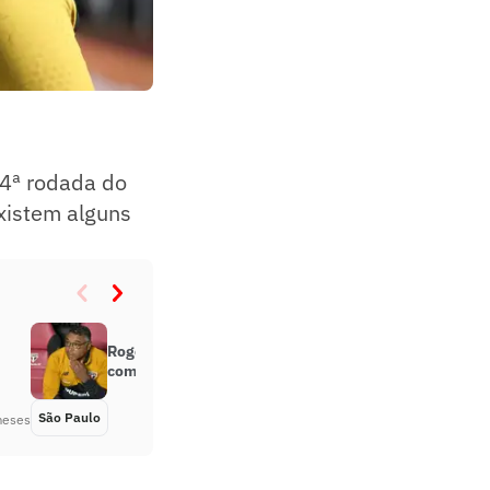
14ª rodada do
existem alguns
Roger Machado vê Brasileirão
como ponto de virada no São Paulo
São Paulo
Há 3 meses
meses