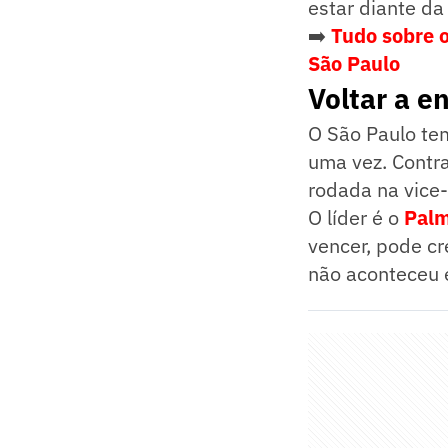
estar diante da
➡️
Tudo sobre o
São Paulo
Voltar a e
O São Paulo te
uma vez. Contr
rodada na vice
O líder é o
Palm
vencer, pode cr
não aconteceu