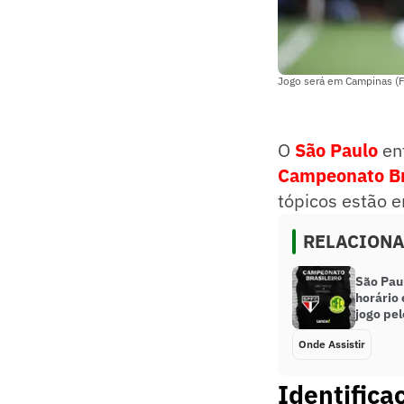
Jogo será em Campinas (F
O
São Paulo
enf
Campeonato Br
tópicos estão e
RELACION
São Paul
horário
jogo pel
Onde Assistir
Identifica