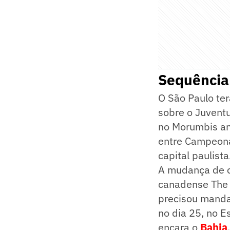
Sequência 
O São Paulo te
sobre o Juventu
no Morumbis an
entre Campeonat
capital paulista
A mudança de c
canadense The W
precisou mandar
no dia 25, no E
encara o
Bahia