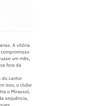
nas. A vitória
o compromisso
 quase um mês,
os fora da
 do cantor
m isso, o clube
ra o Mirassol,
Na sequência,
rques.