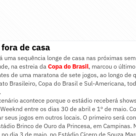
fora de casa
rá uma sequência longe de casa nas próximas sema
de, na estreia da
Copa do Brasil
, marcou o últim
tes de uma maratona de sete jogos, ao longo de
o Brasileiro, Copa do Brasil e Sul-Americana, tod
.
enário acontece porque o estádio receberá shows
eeknd entre os dias 30 de abril e 1º de maio. Co
 seus jogos em outros locais. O primeiro será cont
stádio Brinco de Ouro da Princesa, em Campinas. 
, no dia 3 de maio, no Estádio Cícero de Souza Ma