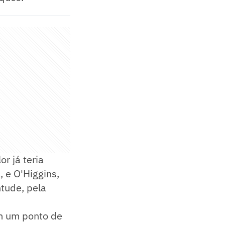
r já teria
, e O'Higgins,
tude, pela
m um ponto de