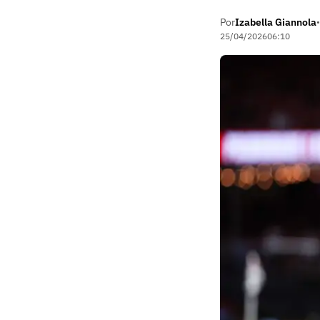
Por
Izabella Giannola
•
25/04/2026
06:10