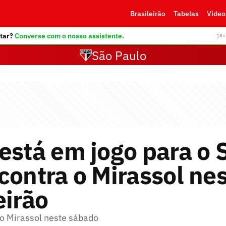
Brasileirão
Tabelas
Vídeo
tar?
Converse com o nosso assistente.
18+ 
São Paulo
está em jogo para o 
contra o Mirassol ne
eirão
 o Mirassol neste sábado