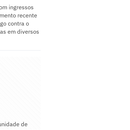
com ingressos
omento recente
go contra o
ias em diversos
unidade de