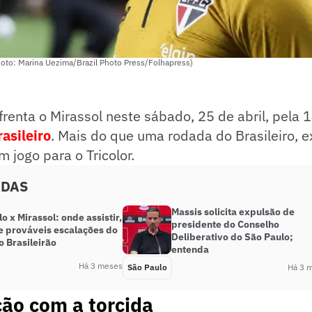
oto: Marina Uezima/Brazil Photo Press/Folhapress)
renta o Mirassol neste sábado, 25 de abril, pela 
asileiro
. Mais do que uma rodada do Brasileiro, 
m jogo para o Tricolor.
ADAS
Massis solicita expulsão de
o x Mirassol: onde assistir,
presidente do Conselho
 e prováveis escalações do
Deliberativo do São Paulo;
o Brasileirão
entenda
Há 3 meses
São Paulo
Há 3 
ção com a torcida