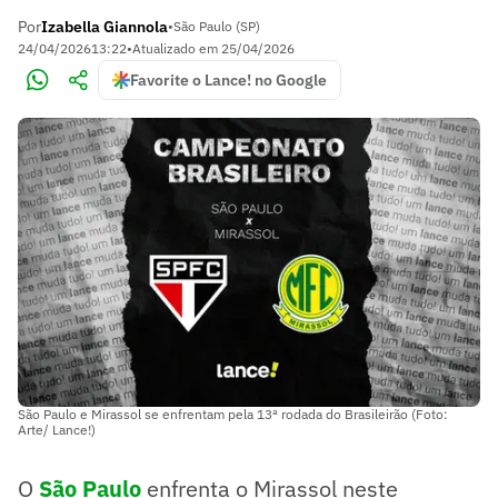
Por
Izabella Giannola
•
São Paulo (SP)
24/04/2026
13:22
•
Atualizado em
25/04/2026
Favorite o Lance! no Google
São Paulo e Mirassol se enfrentam pela 13ª rodada do Brasileirão (Foto:
Arte/ Lance!)
O
São Paulo
enfrenta o Mirassol neste