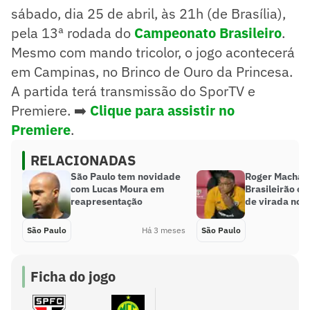
sábado, dia 25 de abril, às 21h (de Brasília),
pela 13ª rodada do
Campeonato Brasileiro
.
Mesmo com mando tricolor, o jogo acontecerá
em Campinas, no Brinco de Ouro da Princesa.
A partida terá transmissão do SporTV e
Premiere. ➡️
Clique para assistir no
Premiere
.
RELACIONADAS
São Paulo tem novidade
Roger Machad
com Lucas Moura em
Brasileirão c
reapresentação
de virada no 
São Paulo
Há 3 meses
São Paulo
Ficha do jogo