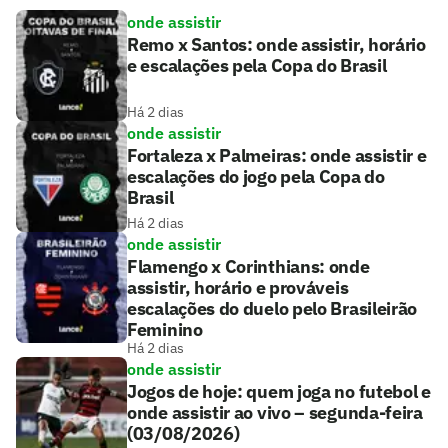
onde assistir
Remo x Santos: onde assistir, horário
e escalações pela Copa do Brasil
Há 2 dias
onde assistir
Fortaleza x Palmeiras: onde assistir e
escalações do jogo pela Copa do
Brasil
Há 2 dias
onde assistir
Flamengo x Corinthians: onde
assistir, horário e prováveis
escalações do duelo pelo Brasileirão
Feminino
Há 2 dias
onde assistir
Jogos de hoje: quem joga no futebol e
onde assistir ao vivo – segunda-feira
(03/08/2026)