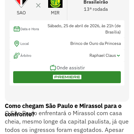
Brasileirão
13ª rodada
SAO
MIR
Sábado, 25 de abril de 2026, às 21h (de
Data e Hora
Brasília)
Brinco de Ouro da Princesa
Local
Raphael Claus
Árbitro
Onde assistir
Anderson Jose de Moraes Coelho e
Assistentes
Leandro Matos Feitosa
Rodrigo Carvalhaes de Miranda
Var
Como chegam São Paulo e Mirassol para o
O São Paulo enfrentará o Mirassol com casa
confronto?
cheia, mesmo longe da capital paulista, já que
todos os ingressos foram esgotados. Apesar