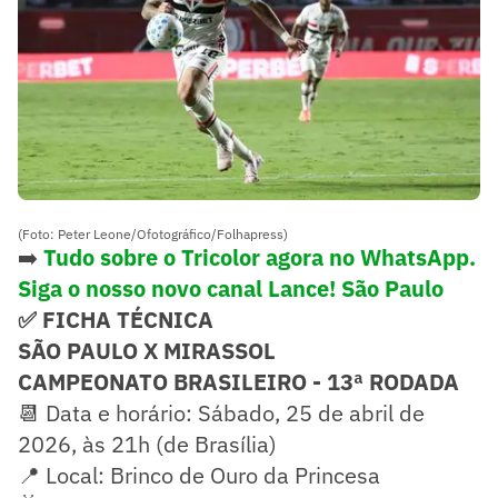
(Foto: Peter Leone/Ofotográfico/Folhapress)
➡️
Tudo sobre o Tricolor agora no WhatsApp.
Siga o nosso novo canal Lance! São Paulo
✅ FICHA TÉCNICA
SÃO PAULO X MIRASSOL
CAMPEONATO BRASILEIRO - 13ª RODADA
📆 Data e horário: Sábado, 25 de abril de
2026, às 21h (de Brasília)
📍 Local: Brinco de Ouro da Princesa