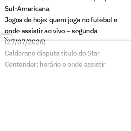
Sul-Americana
Jogos de hoje: quem joga no futebol e
onde assistir ao vivo – segunda
(27/07/2026)
Calderano disputa título do Star
Contender; horário e onde assistir
Calderano e Takahashi na final do WTT
Star Contender; horário e onde assistir
Palmeiras x Atlético-MG: onde assistir e
escalações do jogo pelo Brasileirão
Fórmula 1 hoje: horários e onde assistir
ao GP da Hungria neste domingo (26)