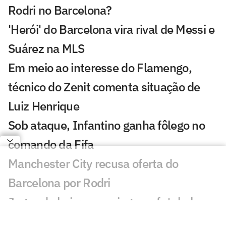
Rodri no Barcelona?
'Herói' do Barcelona vira rival de Messi e
Suárez na MLS
Em meio ao interesse do Flamengo,
técnico do Zenit comenta situação de
Luiz Henrique
Sob ataque, Infantino ganha fôlego no
comando da Fifa
Manchester City recusa oferta do
Barcelona por Rodri
Jogos de hoje: quem joga no futebol e
onde assistir ao vivo – sexta-feira