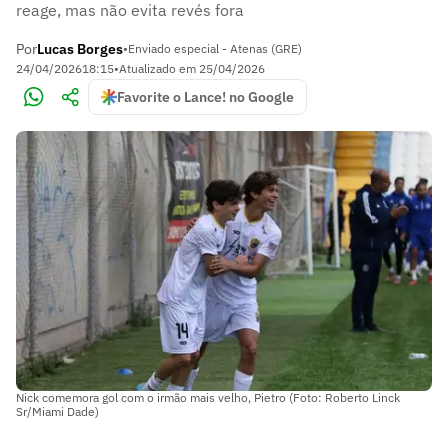
reage, mas não evita revés fora
Por
Lucas Borges
•
Enviado especial - Atenas (GRE)
24/04/2026
18:15
•
Atualizado em
25/04/2026
Favorite o Lance! no Google
Nick comemora gol com o irmão mais velho, Pietro (Foto: Roberto Linck
Sr/Miami Dade)