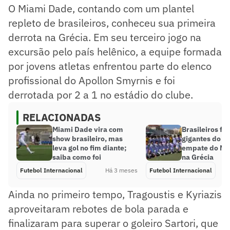
O Miami Dade, contando com um plantel
repleto de brasileiros, conheceu sua primeira
derrota na Grécia. Em seu terceiro jogo na
excursão pelo país helênico, a equipe formada
por jovens atletas enfrentou parte do elenco
profissional do Apollon Smyrnis e foi
derrotada por 2 a 1 no estádio do clube.
RELACIONADAS
Miami Dade vira com
Brasileiros f
show brasileiro, mas
gigantes do p
leva gol no fim diante;
empate do Mi
saiba como foi
na Grécia
Futebol Internacional
Há 3 meses
Futebol Internacional
Ainda no primeiro tempo, Tragoustis e Kyriazis
aproveitaram rebotes de bola parada e
finalizaram para superar o goleiro Sartori, que