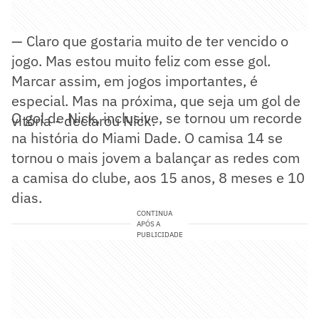
— Claro que gostaria muito de ter vencido o
jogo. Mas estou muito feliz com esse gol.
Marcar assim, em jogos importantes, é
especial. Mas na próxima, que seja um gol de
O gol de Nick, inclusive, se tornou um recorde
vitória - declarou Nick.
na história do Miami Dade. O camisa 14 se
tornou o mais jovem a balançar as redes com
a camisa do clube, aos 15 anos, 8 meses e 10
dias.
CONTINUA
APÓS A
PUBLICIDADE