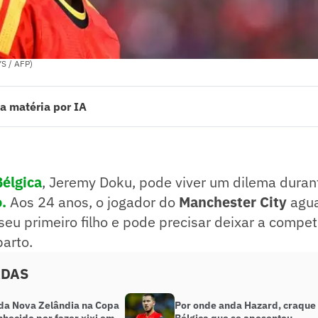
S / AFP)
a matéria por IA
gica, Jeremy Doku, pode viver um dilema durante a disputa da Copa do 
hester City aguarda o nascimento de seu primeiro filho e pode precisar
 parto.
ado pelo jornalista!
Bélgica
, Jeremy Doku, pode viver um dilema duran
.
Aos 24 anos, o jogador do
Manchester City
agua
eu primeiro filho e pode precisar deixar a compet
arto.
ADAS
 da Nova Zelândia na Copa
Por onde anda Hazard, craque