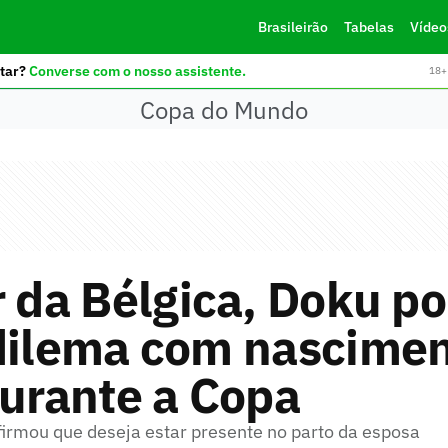
Brasileirão
Tabelas
Vídeo
tar?
Converse com o nosso assistente.
18+ 
Copa do Mundo
r da Bélgica, Doku p
 dilema com nascimen
durante a Copa
firmou que deseja estar presente no parto da esposa