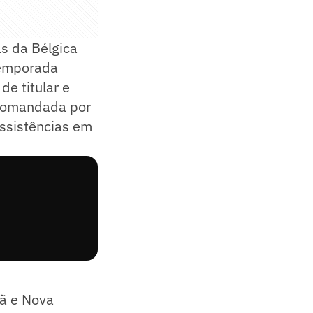
s da Bélgica
temporada
de titular e
 comandada por
assistências em
rã e Nova