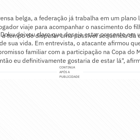
nsa belga, a federação já trabalha em um plano l
jogador viaje para acompanhar o nascimento do fil
Doku deixou claro que deseja estar presente e
 a tempo de disputar uma possível sequência da 
de sua vida. Em entrevista, o atacante afirmou qu
mpromisso familiar com a participação na Copa do
então eu definitivamente gostaria de estar lá", afi
CONTINUA
APÓS A
PUBLICIDADE