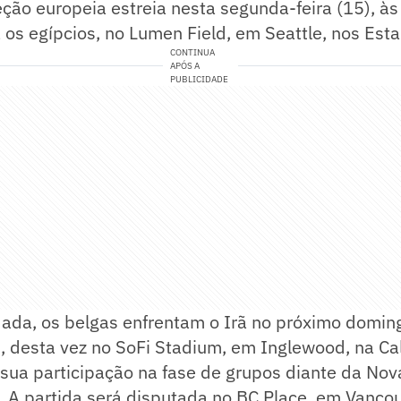
eção europeia estreia nesta segunda-feira (15), às
ra os egípcios, no Lumen Field, em Seattle, nos Est
CONTINUA
APÓS A
PUBLICIDADE
ada, os belgas enfrentam o Irã no próximo doming
desta vez no SoFi Stadium, em Inglewood, na Cali
sua participação na fase de grupos diante da Nov
. A partida será disputada no BC Place, em Vanco