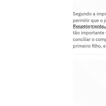
Segundo a impre
permitir que o 
Recentemente, 
Estados Unidos
tão importante 
conciliar o co
primeiro filho, 