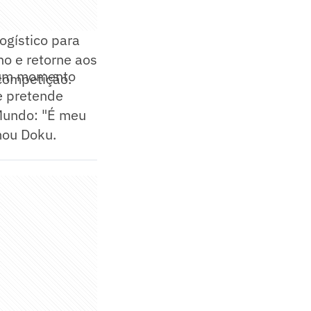
ogístico para
ho e retorne aos
m um momento
competição.
e pretende
 Mundo: "É meu
rmou Doku.