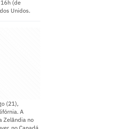
 16h (de
ados Unidos.
o (21),
fórnia. A
a Zelândia no
uver, no Canadá,