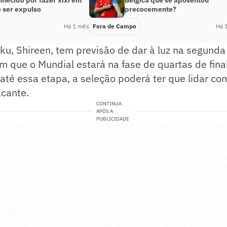
nhecido por fazer xixi em
Bélgica que se aposentou
 ser expulso
precocemente?
Há 1 mês
Fora de Campo
Há 
ku, Shireen, tem previsão de dar à luz na segund
em que o Mundial estará na fase de quartas de fina
até essa etapa, a seleção poderá ter que lidar c
acante.
CONTINUA
APÓS A
PUBLICIDADE