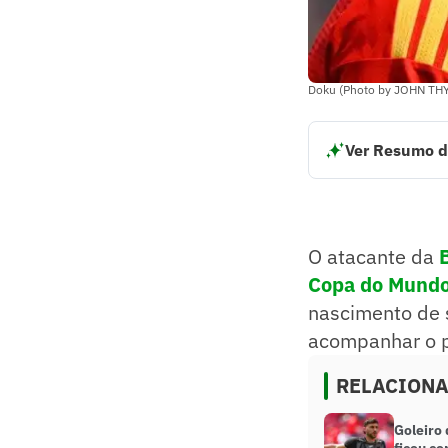
Doku (Photo by JOHN THY
Ver Resumo d
O atacante da Bél
o jogador do Manc
para acompanhar o
Resumo supervision
O atacante da
Copa do Mundo
nascimento de s
acompanhar o p
RELACION
Goleiro