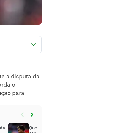
Mundo. Aos 24 anos,
 deixar a competição
te a disputa da
rda o
ição para
 da
Quem é o craque da Seleção