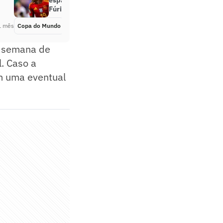
espanhola? Conheça os líderes da
Fúria
1 mês
Copa do Mundo
Há 1 mês
a semana de
l. Caso a
om uma eventual