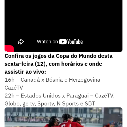
Confira os jogos da Copa do Mundo desta
sexta-feira (12), com horários e onde
assistir ao vivo:
16h – Canadá x Bósnia e Herzegovina –
CazéTV
22h – Estados Unidos x Paraguai – CazéTV,
Globo, ge tv, Sportv, N Sports e SBT