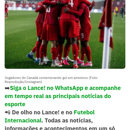
Jogadores do Canadá comemorando gol em amistoso (Foto:
Reprodução/Instagram)
➡️
Siga o Lance! no WhatsApp e acompanhe
em tempo real as principais notícias do
esporte
📲
De olho no Lance! e no
Futebol
Internacional
. Todas as notícias,
informações e acontecimentos em um só