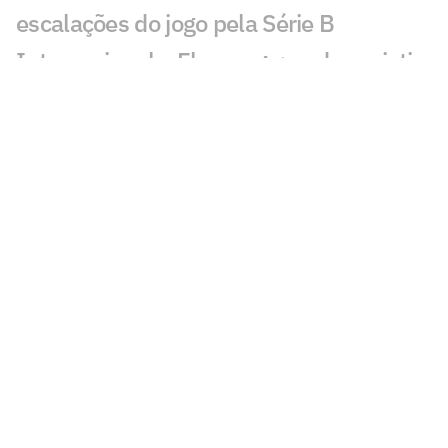
escalações do jogo pela Série B
Internacional x Flamengo: onde assistir
e prováveis escalações do jogo pelo
Brasileirão
Jogos de hoje: quem joga no futebol e
onde assistir ao vivo – terça
(28/07/2026)
Santos x Universidad Central (VEN):
onde assistir, horário e escalação pela
Sul-Americana
Jogos de hoje: quem joga no futebol e
onde assistir ao vivo – segunda