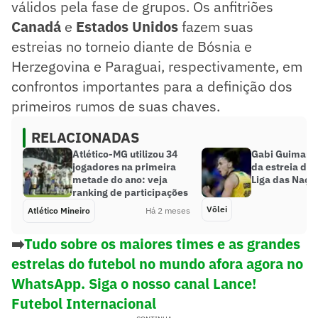
válidos pela fase de grupos. Os anfitriões
Canadá
e
Estados Unidos
fazem suas
estreias no torneio diante de Bósnia e
Herzegovina e Paraguai, respectivamente, em
confrontos importantes para a definição dos
primeiros rumos de suas chaves.
RELACIONADAS
Atlético-MG utilizou 34
Gabi Guimarãe
jogadores na primeira
da estreia do 
metade do ano: veja
Liga das Naçõe
ranking de participações
Vôlei
Atlético Mineiro
Há 2 meses
➡️
Tudo sobre os maiores times e as grandes
estrelas do futebol no mundo afora agora no
WhatsApp. Siga o nosso canal Lance!
Futebol Internacional