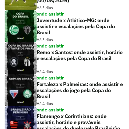
(04/08/2026)
Há 3 dias
onde assistir
Juventude x Atlético-MG: onde
assistir e escalações pela Copa do
Brasil
Há 3 dias
onde assistir
Remo x Santos: onde assistir, horário
e escalações pela Copa do Brasil
Há 4 dias
onde assistir
Fortaleza x Palmeiras: onde assistir e
escalações do jogo pela Copa do
Brasil
Há 4 dias
onde assistir
Flamengo x Corinthians: onde
assistir, horário e prováveis
escalações do duelo pelo Brasileirão