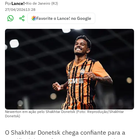
Por
Lance!
•
Rio de Janeiro (RJ)
27/04/2026
13:28
Favorite o Lance! no Google
Newerton em ação pelo Shakhtar Donetsk (Foto: Reprodução/Shakhtar
Donetsk)
O Shakhtar Donetsk chega confiante para a