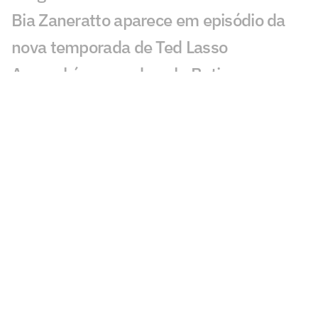
Bia Zaneratto aparece em episódio da
nova temporada de Ted Lasso
Arsenal é superado pelo Betis em
amistoso com golaço de Deossa
PSG sofre dura derrota em amistoso
pré-temporada para o Mallorca
Com festa, Salah é recebido por
torcedores do Trabzonspor
Real Madrid alcança bilhão em vendas e
aposta em reformulação de elenco
Quais titulares do PSG estarão
disponíveis para amistoso contra o