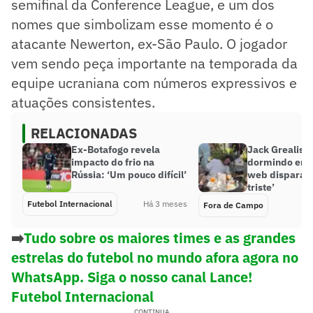
semifinal da Conference League, e um dos
nomes que simbolizam esse momento é o
atacante Newerton, ex-São Paulo. O jogador
vem sendo peça importante na temporada da
equipe ucraniana com números expressivos e
atuações consistentes.
RELACIONADAS
Ex-Botafogo revela
Jack Grealish 
impacto do frio na
dormindo em f
Rússia: ‘Um pouco difícil’
web dispara: ‘
triste’
Futebol Internacional
Há 3 meses
Fora de Campo
➡️
Tudo sobre os maiores times e as grandes
estrelas do futebol no mundo afora agora no
WhatsApp. Siga o nosso canal Lance!
Futebol Internacional
CONTINUA