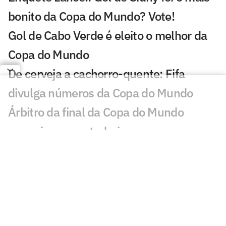
bonito da Copa do Mundo? Vote!
Gol de Cabo Verde é eleito o melhor da
Copa do Mundo
De cerveja a cachorro-quente: Fifa
divulga números da Copa do Mundo
Árbitro da final da Copa do Mundo
anuncia aposentadoria
OPINIÃO: Com respaldo pago por
subserviência, Infantino quer uma Fifa
inquestionável
Em carta, Infantino rebate críticas à Fifa: