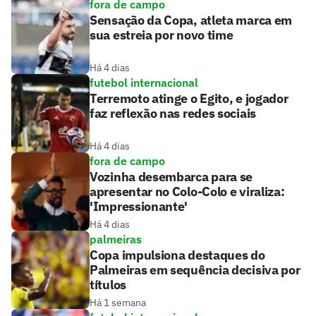
fora de campo
Sensação da Copa, atleta marca em
sua estreia por novo time
Há 4 dias
futebol internacional
Terremoto atinge o Egito, e jogador
faz reflexão nas redes sociais
Há 4 dias
fora de campo
Vozinha desembarca para se
apresentar no Colo-Colo e viraliza:
'Impressionante'
Há 4 dias
palmeiras
Copa impulsiona destaques do
Palmeiras em sequência decisiva por
títulos
Há 1 semana