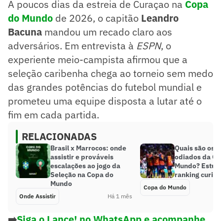
A poucos dias da estreia de Curaçao na
Copa
do Mundo
de 2026, o capitão
Leandro
Bacuna
mandou um recado claro aos
adversários. Em entrevista à
ESPN
, o
experiente meio-campista afirmou que a
seleção caribenha chega ao torneio sem medo
das grandes potências do futebol mundial e
prometeu uma equipe disposta a lutar até o
fim em cada partida.
RELACIONADAS
Brasil x Marrocos: onde
Quais são os 
assistir e prováveis
odiados da Co
escalações ao jogo da
Mundo? Estud
Seleção na Copa do
ranking curio
Mundo
Copa do Mundo
Onde Assistir
Há 1 mês
➡️
Siga o Lance! no WhatsApp e acompanhe