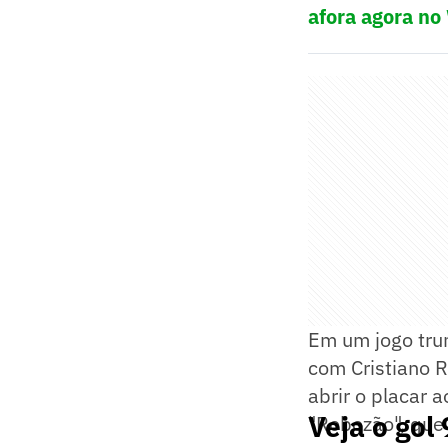
afora agora no
Em um jogo trun
com Cristiano R
abrir o placar 
Veja o gol
"Robozão", que 