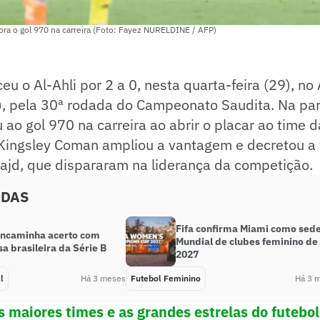
ra o gol 970 na carreira (Foto: Fayez NURELDINE / AFP)
eu o Al-Ahli por 2 a 0, nesta quarta-feira (29), no
, pela 30ª rodada do Campeonato Saudita. Na part
ao gol 970 na carreira ao abrir o placar ao time 
 Kingsley Coman ampliou a vantagem e decretou a 
ajd, que dispararam na liderança da competição.
ADAS
Fifa confirma Miami como sed
encaminha acerto com
Mundial de clubes feminino de
a brasileira da Série B
2027
l
Há 3 meses
Futebol Feminino
Há 3 
s maiores times e as grandes estrelas do futeb