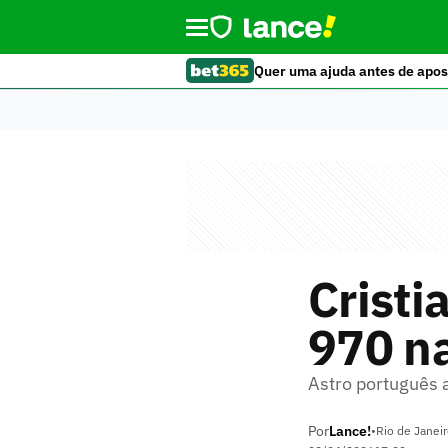
Quer uma ajuda antes de apos
Cristi
970 na
Astro português a
Por
Lance!
•
Rio de Janeir