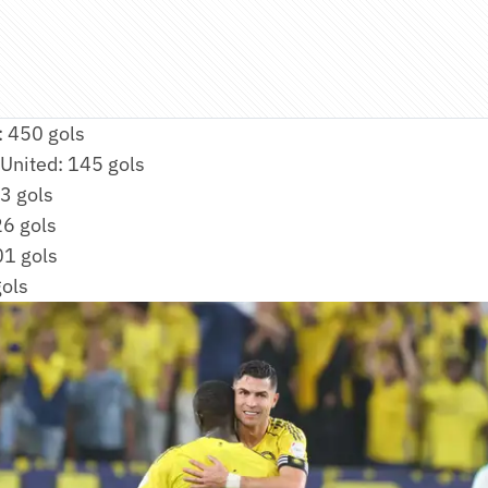
: 450 gols
United: 145 gols
3 gols
26 gols
01 gols
gols