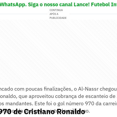
 WhatsApp. Siga o nosso canal Lance! Futebol In
CONTINUA
APÓS A
PUBLICIDADE
cado com poucas finalizações, o Al-Nassr chegou 
onaldo, que aproveitou cobrança de escanteio de 
aos mandantes. Este foi o gol número 970 da carrei
 970 de Cristiano Ronaldo
está cada vez mais perto do milésimo.