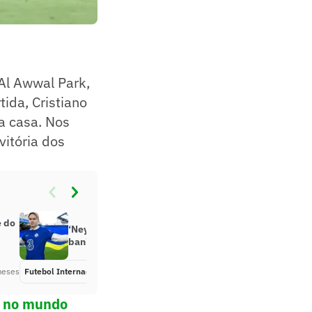
 Al Awwal Park,
ida, Cristiano
da casa. Nos
vitória dos
e do
‘Neymar ucraniano’ do Chelsea é
banido do futebol por 4 anos
meses
Futebol Internacional
Há 3 meses
ol no mundo