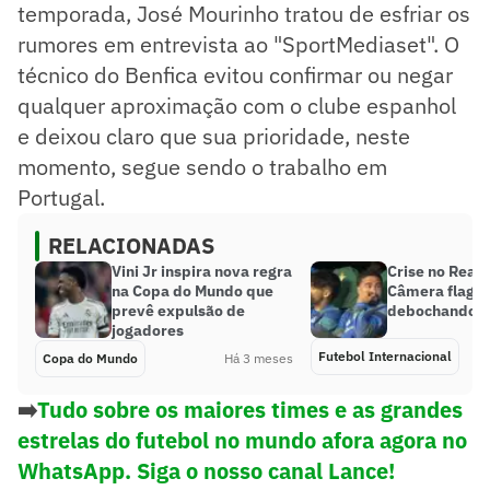
temporada, José Mourinho tratou de esfriar os
rumores em entrevista ao "SportMediaset". O
técnico do Benfica evitou confirmar ou negar
qualquer aproximação com o clube espanhol
e deixou claro que sua prioridade, neste
momento, segue sendo o trabalho em
Portugal.
RELACIONADAS
Vini Jr inspira nova regra
Crise no Real
na Copa do Mundo que
Câmera flagra
prevê expulsão de
debochando d
jogadores
Futebol Internacional
Copa do Mundo
Há 3 meses
➡️
Tudo sobre os maiores times e as grandes
estrelas do futebol no mundo afora agora no
WhatsApp. Siga o nosso canal Lance!