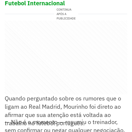
Futebol Internacional
CONTINUA
APÓS A
PUBLICIDADE
Quando perguntado sobre os rumores que o
ligam ao Real Madrid, Mourinho foi direto ao
afirmar que sua atenção está voltada ao
— Não é o momento — resumiu o treinador,
trabalho no futebol português.
sem confirmar ou negar qualquer negociação.