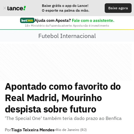
Baixe grátis o app do Lance!
Baixe agora
O esporte na palma da mão.
Ajuda com Aposta?
Fale com o assistente.
18+ Ministério da Fazenda adverte: Aposta não é investimento
Futebol Internacional
Apontado como favorito do
Real Madrid, Mourinho
despista sobre futuro
'The Special One' também teria dado prazo ao Benfica
Por
Tiago Teixeira Mendes
•
Rio de Janeiro (RJ)