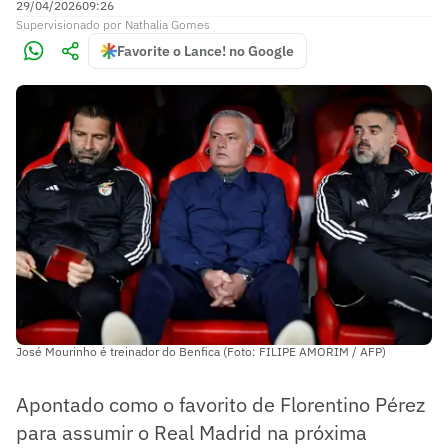
29/04/2026
09:26
Supervisionado
por
Nathalia Gomes
Favorite o Lance! no Google
José Mourinho é treinador do Benfica (Foto: FILIPE AMORIM / AFP)
Apontado como o favorito de Florentino Pérez
para assumir o Real Madrid na próxima