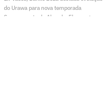
do Urawa para nova temporada
Sem resposta de Almada, Flamengo
avança por Luiz Henrique e prepara
proposta milionária
Jogador morre após ser atingido por raio
durante partida de futebol na Tailândia
Europeus reagem a Estevão em Chelsea
x Juventus: 'Precisa'
Milan e Inter de Milão se enfrentam em
amistoso com homenagem a Franco
Baresi