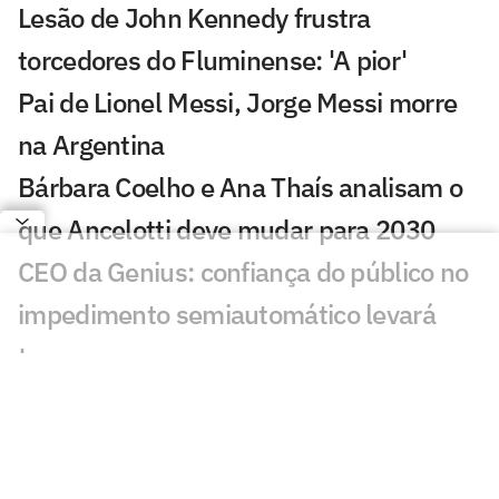
Lesão de John Kennedy frustra
torcedores do Fluminense: 'A pior'
Pai de Lionel Messi, Jorge Messi morre
na Argentina
Bárbara Coelho e Ana Thaís analisam o
que Ancelotti deve mudar para 2030
CEO da Genius: confiança do público no
impedimento semiautomático levará
tempo
Inteligência artificial crava placar de
Botafogo x Fluminense
Torcida do Flamengo reage ao fim da