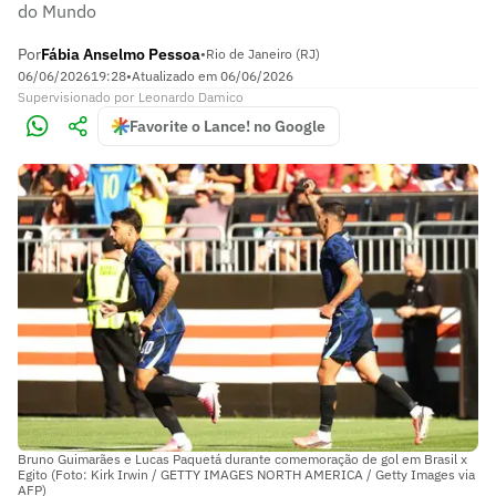
do Mundo
Por
Fábia Anselmo Pessoa
•
Rio de Janeiro (RJ)
06/06/2026
19:28
•
Atualizado em
06/06/2026
Supervisionado
por
Leonardo Damico
Favorite o Lance! no Google
Bruno Guimarães e Lucas Paquetá durante comemoração de gol em Brasil x
Egito (Foto: Kirk Irwin / GETTY IMAGES NORTH AMERICA / Getty Images via
AFP)