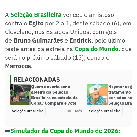
A
Seleção Brasileira
venceu o amistoso
contra o
Egito
por 2 a 1, deste sábado (6), em
Cleveland, nos Estados Unidos, com gols
de
Bruno Guimarães
e
Endrick
, pelo último
teste antes da estreia na
Copa do Mundo
, que
será no próximo sábado (13), contra o
Marrocos
.
RELACIONADAS
Quem deveria ser o
Neymar segue
goleiro da Seleção
tratamento em
Brasileira na estreia da
períodos no C
Copa? Compare e vote
Seleção Brasil
Seleção Brasileira
Há 1 mês
Seleção Brasileira
➡️
Simulador da Copa do Mundo de 2026: