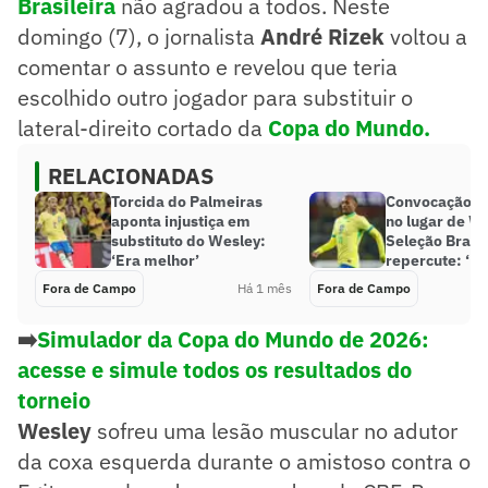
Brasileira
não agradou a todos. Neste
domingo (7), o jornalista
André Rizek
voltou a
comentar o assunto e revelou que teria
escolhido outro jogador para substituir o
lateral-direito cortado da
Copa do Mundo.
RELACIONADAS
Torcida do Palmeiras
Convocação de
aponta injustiça em
no lugar de W
substituto do Wesley:
Seleção Brasil
‘Era melhor’
repercute: ‘Nã
Fora de Campo
Há 1 mês
Fora de Campo
➡️
Simulador da Copa do Mundo de 2026:
acesse e simule todos os resultados do
torneio
Wesley
sofreu uma lesão muscular no adutor
da coxa esquerda durante o amistoso contra o