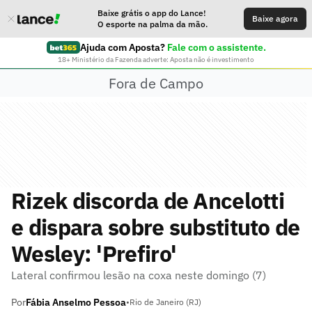
Baixe grátis o app do Lance!
Baixe agora
O esporte na palma da mão.
Ajuda com Aposta?
Fale com o assistente.
18+ Ministério da Fazenda adverte: Aposta não é investimento
Fora de Campo
Rizek discorda de Ancelotti
e dispara sobre substituto de
Wesley: 'Prefiro'
Lateral confirmou lesão na coxa neste domingo (7)
Por
Fábia Anselmo Pessoa
•
Rio de Janeiro (RJ)