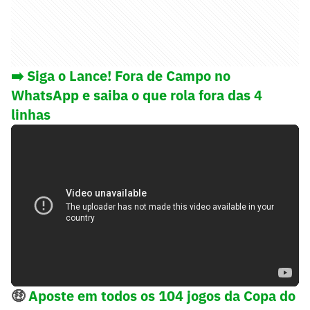
➡️ Siga o Lance! Fora de Campo no
WhatsApp e saiba o que rola fora das 4
linhas
🤑
Aposte em todos os 104 jogos da Copa do