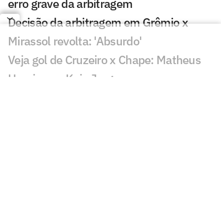
erro grave da arbitragem
Decisão da arbitragem em Grêmio x
Mirassol revolta: 'Absurdo'
Veja gol de Cruzeiro x Chape: Matheus
Henrique e Kaio Jorge marcam
Torcedores pedem expulsão de jogador
em Cruzeiro x Chapecoense
Quantia arrecadada pelo leilão de
Neymar iguala recorde; veja valor
Bia Zaneratto aparece em episódio da
nova temporada de Ted Lasso
Público decidirá qual partida do