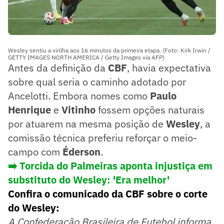
Wesley sentiu a virilha aos 16 minutos da primeira etapa. (Foto: Kirk Irwin /
GETTY IMAGES NORTH AMERICA / Getty Images via AFP)
Antes da definição da
CBF
, havia expectativa
sobre qual seria o caminho adotado por
Ancelotti. Embora nomes como
Paulo
Henrique
e
Vitinho
fossem opções naturais
por atuarem na mesma posição de
Wesley
, a
comissão técnica preferiu reforçar o meio-
campo com
Éderson
.
➡️ Torcida do Palmeiras aponta injustiça em
substituto do Wesley: 'Era melhor'
Confira o comunicado da CBF sobre o corte
do Wesley:
A Confederação Brasileira de Futebol informa