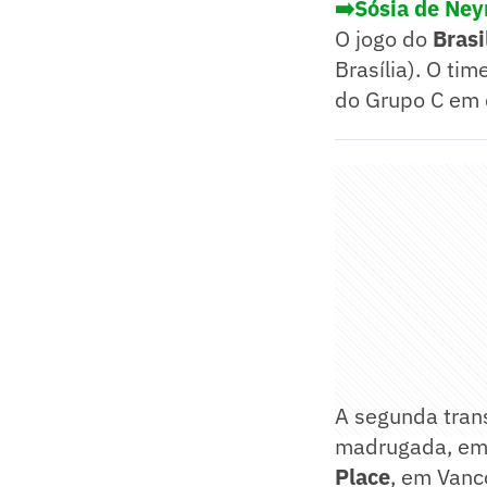
➡️Sósia de Ne
O jogo do
Brasi
Brasília). O t
do Grupo C em 
A segunda tra
madrugada, em p
Place
, em Vanc