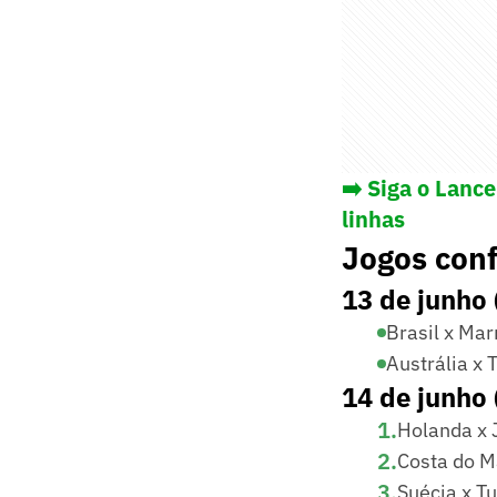
➡️ Siga o Lanc
linhas
Jogos con
13 de junho
Brasil x Ma
Austrália x 
14 de junho
1
.
Holanda x 
2
.
Costa do M
3
.
Suécia x Tu