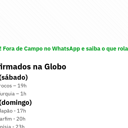
e! Fora de Campo no WhatsApp e saiba o que rola
firmados na Globo
 (sábado)
rrocos – 19h
Turquia – 1h
 (domingo)
Japão - 17h
arfim - 20h
nísia - 23h