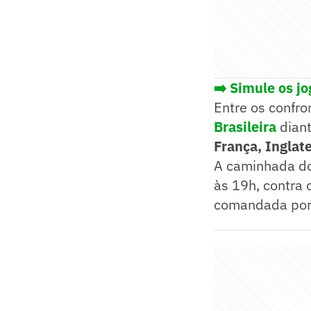
➡️ Simule os j
Entre os confro
Brasileira
dian
França, Inglat
A caminhada d
às 19h, contra 
comandada po