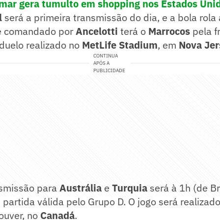
ymar gera tumulto em shopping nos Estados Uni
l
será a primeira transmissão do dia, e a bola rola
ime comandado por
Ancelotti
terá o
Marrocos
pela f
duelo realizado no
MetLife Stadium
, em
Nova Jer
CONTINUA
APÓS A
PUBLICIDADE
nsmissão para
Austrália
e
Turquia
será à 1h (de Bra
artida válida pelo Grupo D. O jogo será realizad
ouver, no
Canadá
.