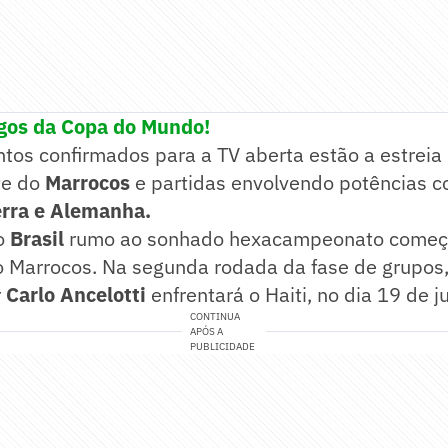
ogos da Copa do Mundo!
ntos confirmados para a TV aberta estão a estreia
te do
Marrocos
e partidas envolvendo potências 
erra e Alemanha.
o
Brasil
rumo ao sonhado hexacampeonato começa
o Marrocos. Na segunda rodada da fase de grupos,
r
Carlo Ancelotti
enfrentará o Haiti, no dia 19 de 
CONTINUA
APÓS A
PUBLICIDADE