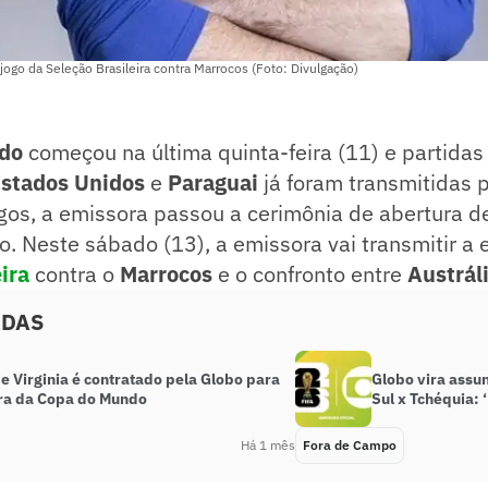
jogo da Seleção Brasileira contra Marrocos (Foto: Divulgação)
ndo
começou na última quinta-feira (11) e partidas
stados Unidos
e
Paraguai
já foram transmitidas 
gos, a emissora passou a cerimônia de abertura d
o. Neste sábado (13), a emissora vai transmitir a 
ira
contra o
Marrocos
e o confronto entre
Austrál
ADAS
e Virginia é contratado pela Globo para
Globo vira assu
ra da Copa do Mundo
Sul x Tchéquia: 
Há 1 mês
Fora de Campo