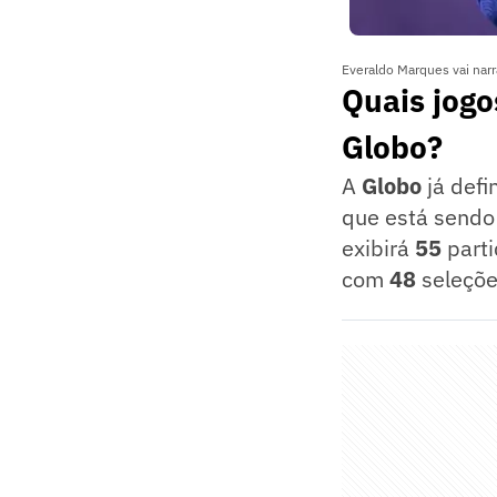
Everaldo Marques vai nar
Quais jog
Globo?
A
Globo
já def
que está sendo
exibirá
55
part
com
48
seleçõe