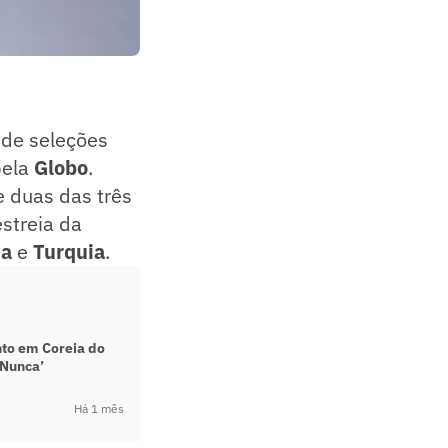
 de seleções
pela
Globo
.
e duas das três
estreia da
ia
e
Turquia
.
nto em Coreia do
‘Nunca’
Há 1 mês