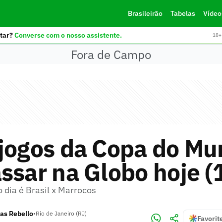
Brasileirão
Tabelas
Vídeo
tar?
Converse com o nosso assistente.
18+ 
Fora de Campo
 jogos da Copa do M
ssar na Globo hoje (
o dia é Brasil x Marrocos
as Rebello
•
Rio de Janeiro (RJ)
Favorit