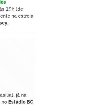
dos
 às 19h (de
rente na estreia
sey.
sília), já na
o no
Estádio BC