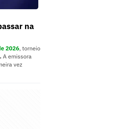
passar na
de 2026
, torneio
.
A emissora
meira vez