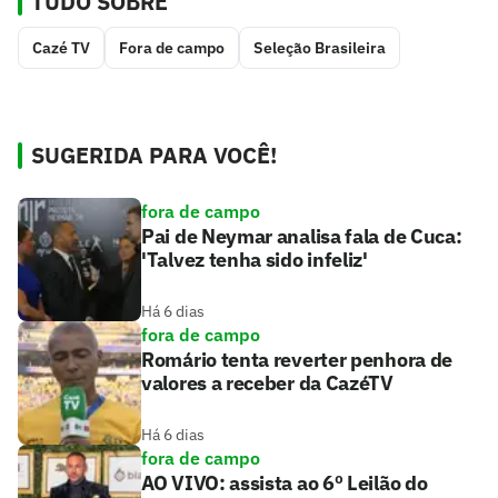
TUDO SOBRE
Cazé TV
Fora de campo
Seleção Brasileira
SUGERIDA PARA VOCÊ!
fora de campo
Pai de Neymar analisa fala de Cuca:
'Talvez tenha sido infeliz'
Há 6 dias
fora de campo
Romário tenta reverter penhora de
valores a receber da CazéTV
Há 6 dias
fora de campo
AO VIVO: assista ao 6º Leilão do