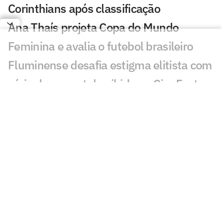
Corinthians após classificação
Ana Thaís projeta Copa do Mundo
Feminina e avalia o futebol brasileiro
Fluminense desafia estigma elitista com
série documental exibida no CineFoot
Craque Neto critica trio após queda do
Corinthians: 'Não dá'
Torcida do Corinthians aponta culpado
por queda para o Inter: 'Parabéns'
Atitude de Carlos Miguel irrita torcida do
Corinthians: 'Não esquece'
Torcida do Corinthians manda recado a