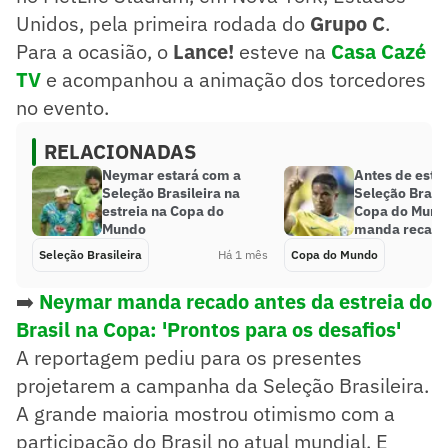
Unidos, pela primeira rodada do
Grupo C
.
Para a ocasião, o
Lance!
esteve na
Casa Cazé
TV
e acompanhou a animação dos torcedores
no evento.
RELACIONADAS
Neymar estará com a
Antes de estre
Seleção Brasileira na
Seleção Brasil
estreia na Copa do
Copa do Mundo
Mundo
manda recad
Seleção Brasileira
Há 1 mês
Copa do Mundo
➡️
Neymar manda recado antes da estreia do
Brasil na Copa: 'Prontos para os desafios'
A reportagem pediu para os presentes
projetarem a campanha da Seleção Brasileira.
A grande maioria mostrou otimismo com a
participação do Brasil no atual mundial. E