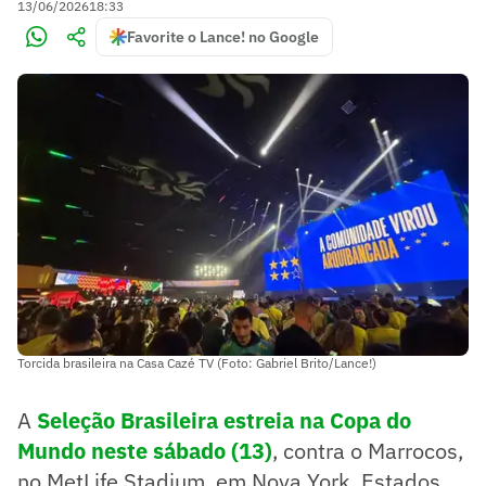
13/06/2026
18:33
Favorite o Lance! no Google
Torcida brasileira na Casa Cazé TV (Foto: Gabriel Brito/Lance!)
A
Seleção Brasileira estreia na Copa do
Mundo neste sábado (13)
, contra o Marrocos,
no MetLife Stadium, em Nova York, Estados