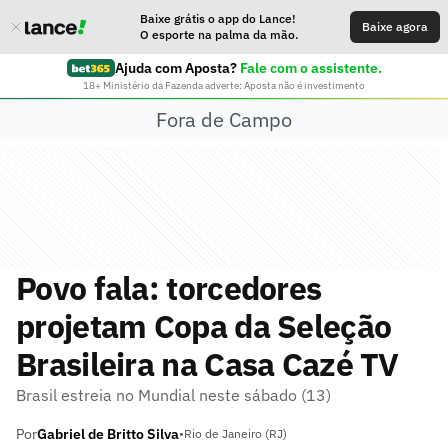
Baixe grátis o app do Lance!
Baixe agora
O esporte na palma da mão.
Ajuda com Aposta?
Fale com o assistente.
18+ Ministério da Fazenda adverte: Aposta não é investimento
Fora de Campo
Povo fala: torcedores
projetam Copa da Seleção
Brasileira na Casa Cazé TV
Brasil estreia no Mundial neste sábado (13)
Por
Gabriel de Britto Silva
•
Rio de Janeiro (RJ)