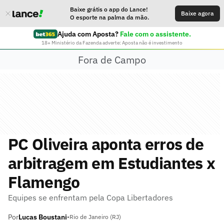
Baixe grátis o app do Lance!
Baixe agora
O esporte na palma da mão.
Ajuda com Aposta?
Fale com o assistente.
18+ Ministério da Fazenda adverte: Aposta não é investimento
Fora de Campo
PC Oliveira aponta erros de
arbitragem em Estudiantes x
Flamengo
Equipes se enfrentam pela Copa Libertadores
Por
Lucas Boustani
•
Rio de Janeiro (RJ)