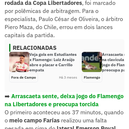
rodada da Copa Libertadores
, foi marcado
por polêmicas de arbitragem. Para o
especialista, Paulo César de Oliveira, o árbitro
Piero Maza, do Chile, errou em dois lances
capitais da partida.
RELACIONADAS
Veja gols em Estudiantes
Arrascaeta sof
x Flamengo: Luiz Araújo
na clavícula d
abre o placar e Carrillo
jogo do Flame
empata
preocupa par
Fora de Campo
Há 3 meses
Flamengo
➡️
Arrascaeta sente, deixa jogo do Flamengo
na Libertadores e preocupa torcida
O primeiro aconteceu aos 37 minutos, quando
o
meio campo Farías
realizou uma falta
pesada em cima do
lateral Emerson Royal
,