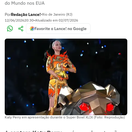
do Mundo nos EUA
Por
Redação Lance!
•
Rio de Janeiro (RJ)
12/06/2026
20:30
•
Atualizado em
02/07/2026
Favorite o Lance! no Google
Katy Perry em apresentação durante o Super Bowl XLIX (Foto: Reprodução)