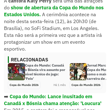
A
cantora Katy Perry
será uma das atrações
do
show de abertura da Copa do Mundo nos
Estados Unidos.
A cerimônia acontece na
noite desta sexta-feira (12), às 20h30 (de
Brasília), no SoFi Stadium, em Los Angeles.
Esta não será a primeira vez que a artista irá
protagonizar um show em um evento
esportivo.
RELACIONADAS
Copa do Mundo: Canadá
Jornal Marca 
x Bósnia vira assunto por
Copa do Mund
nível técnico do jogo:
como o maior 
‘Feio’
carreira de An
Copa do Mundo 2026
Há 1 mês
Copa do Mundo 2026
➡️
Copa do Mundo: Lance inusitado em
Canadá x Bósnia chama atenção: 'Loucura'