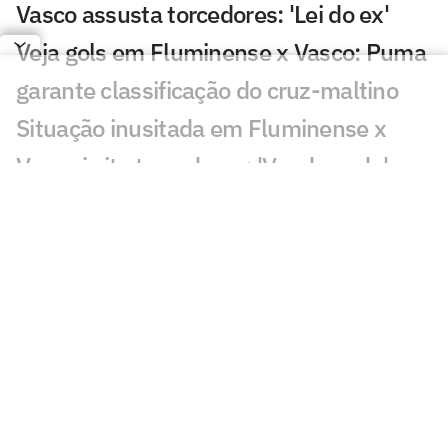
Vasco assusta torcedores: 'Lei do ex'
Veja gols em Fluminense x Vasco: Puma
garante classificação do cruz-maltino
Situação inusitada em Fluminense x
Vasco irrita torcedores: 'Vendo nada'
Grêmio x Mirassol: especialista aponta
erro grave da arbitragem
Decisão da arbitragem em Grêmio x
Mirassol revolta: 'Absurdo'
Veja gol de Cruzeiro x Chape: Matheus
Henrique e Kaio Jorge marcam
Torcedores pedem expulsão de jogador