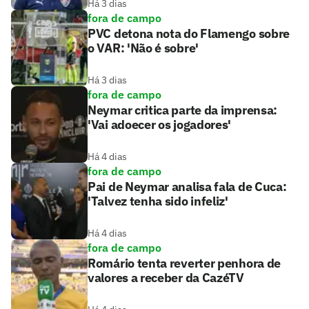
Há 3 dias
fora de campo
PVC detona nota do Flamengo sobre
o VAR: 'Não é sobre'
Há 3 dias
fora de campo
Neymar critica parte da imprensa:
'Vai adoecer os jogadores'
Há 4 dias
fora de campo
Pai de Neymar analisa fala de Cuca:
'Talvez tenha sido infeliz'
Há 4 dias
fora de campo
Romário tenta reverter penhora de
valores a receber da CazéTV