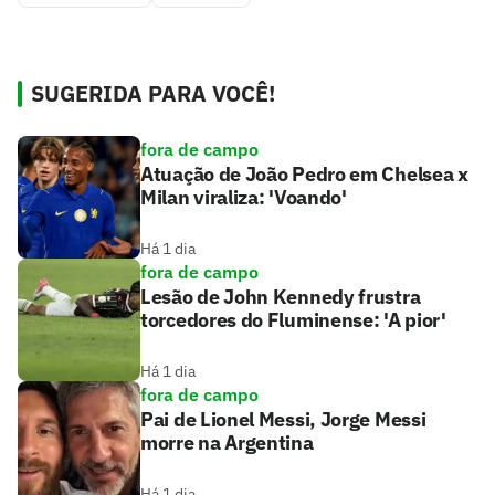
SUGERIDA PARA VOCÊ!
fora de campo
Atuação de João Pedro em Chelsea x
Milan viraliza: 'Voando'
Há 1 dia
fora de campo
Lesão de John Kennedy frustra
torcedores do Fluminense: 'A pior'
Há 1 dia
fora de campo
Pai de Lionel Messi, Jorge Messi
morre na Argentina
Há 1 dia