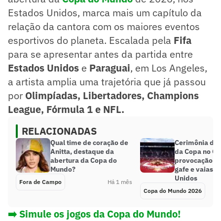
Estados Unidos, marca mais um capítulo da
relação da cantora com os maiores eventos
esportivos do planeta. Escalada pela
Fifa
para se apresentar antes da partida entre
Estados Unidos
e
Paraguai
, em Los Angeles,
a artista amplia uma trajetória que já passou
por
Olimpíadas, Libertadores, Champions
League, Fórmula 1 e NFL.
RELACIONADAS
Qual time de coração de
Cerimônia de 
Anitta, destaque da
da Copa no C
abertura da Copa do
provocação a
Mundo?
gafe e vaias a
Unidos
Fora de Campo
Há 1 mês
Copa do Mundo 2026
➡️ Simule os jogos da Copa do Mundo!