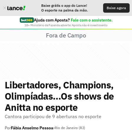
Baixe grátis o app do Lance!
Baixe agora
O esporte na palma da mão.
Ajuda com Aposta?
Fale com o assistente.
18+ Ministério da Fazenda adverte: Aposta não é investimento
Fora de Campo
Libertadores, Champions,
Olimpíadas…Os shows de
Anitta no esporte
Cantora participou de 9 aberturas no esporte
Por
Fábia Anselmo Pessoa
•
Rio de Janeiro (RJ)