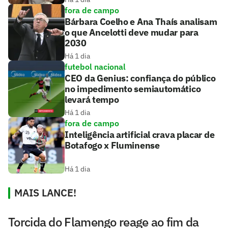
fora de campo
Bárbara Coelho e Ana Thaís analisam
o que Ancelotti deve mudar para
2030
Há 1 dia
futebol nacional
CEO da Genius: confiança do público
no impedimento semiautomático
levará tempo
Há 1 dia
fora de campo
Inteligência artificial crava placar de
Botafogo x Fluminense
Há 1 dia
MAIS LANCE!
Torcida do Flamengo reage ao fim da