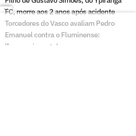
FC, morre aos 2 anos após acidente
Torcedores do Vasco avaliam Pedro
Emanuel contra o Fluminense:
'Impressionante'
Esposa de Andrés Gómez, do Vasco,
desabafa após classificação sobre o
Fluminense
Torcida do Fluminense aponta culpado
por queda para o Vasco: 'Parabéns'
Torcedores provocam Fluminense após
eliminação; veja memes