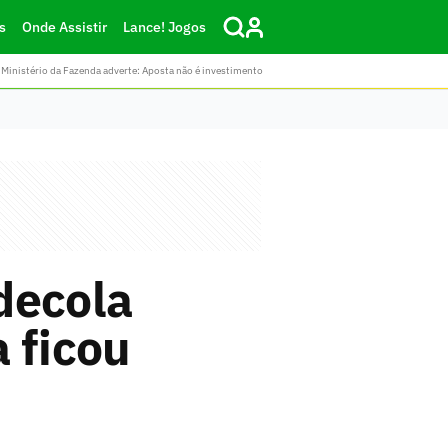
s
Onde Assistir
Lance! Jogos
Ministério da Fazenda adverte: Aposta não é investimento
decola
 ficou