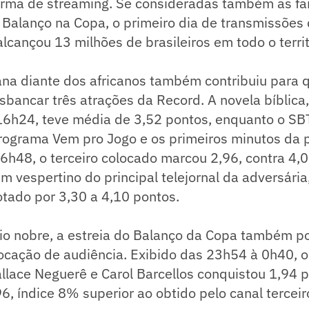
rma de streaming. Se consideradas também as fai
 Balanço na Copa, o primeiro dia de transmissões
cançou 13 milhões de brasileiros em todo o territ
ana diante dos africanos também contribuiu para 
bancar três atrações da Record. A novela bíblica,
16h24, teve média de 3,52 pontos, enquanto o SB
rograma Vem pro Jogo e os primeiros minutos da p
6h48, o terceiro colocado marcou 2,96, contra 4,
m vespertino do principal telejornal da adversária
otado por 3,30 a 4,10 pontos.
rio nobre, a estreia do Balanço da Copa também p
ocação de audiência. Exibido das 23h54 à 0h40, o
llace Neguerê e Carol Barcellos conquistou 1,94 
6, índice 8% superior ao obtido pelo canal tercei