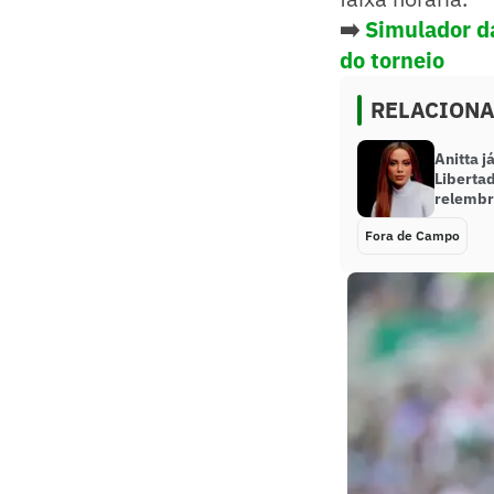
➡️
Simulador d
do torneio
RELACION
Anitta 
Liberta
relemb
Fora de Campo