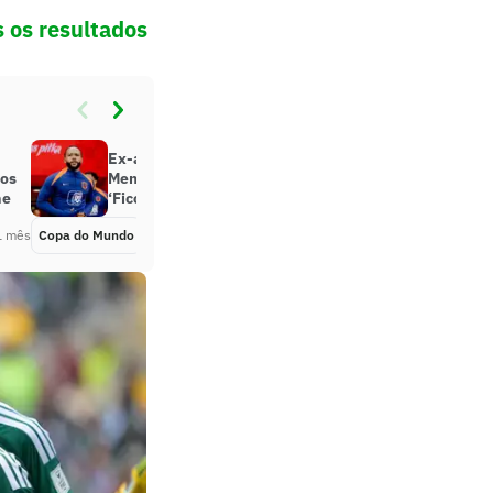
 os resultados
Ex-atacante da Holanda pede
dos
Memphis fora da estreia na Copa:
me
‘Ficou claro’
1 mês
Copa do Mundo
Há 1 mês