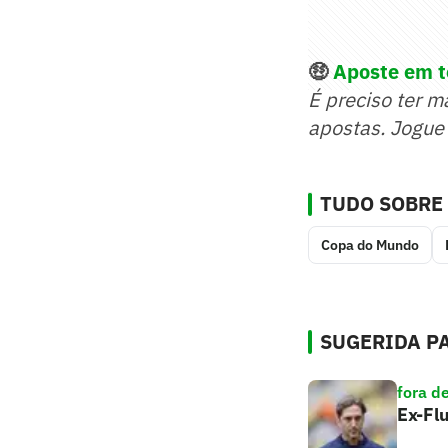
🤑
Aposte em to
É preciso ter m
apostas. Jogue
TUDO SOBRE
Copa do Mundo
SUGERIDA PA
fora d
Ex-Flu