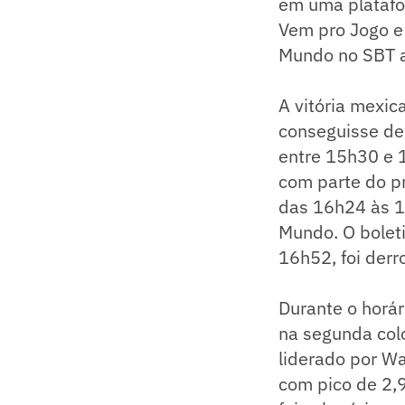
em uma platafo
Vem pro Jogo e
Mundo no SBT al
A vitória mexic
conseguisse des
entre 15h30 e 
com parte do p
das 16h24 às 1
Mundo. O boleti
16h52, foi derr
Durante o horá
na segunda col
liderado por Wa
com pico de 2,9