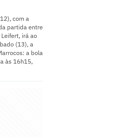
(12), com a
a partida entre
eifert, irá ao
ábado (13), a
Marrocos: a bola
ça às 16h15,