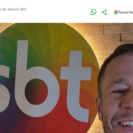
o de Janeiro (RJ)
Favorit