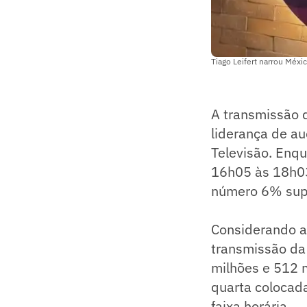
Tiago Leifert narrou Méxi
A transmissão 
liderança de au
Televisão. Enqu
16h05 às 18h03
número 6% super
Considerando ap
transmissão da
milhões e 512 m
quarta colocada
faixa horária.