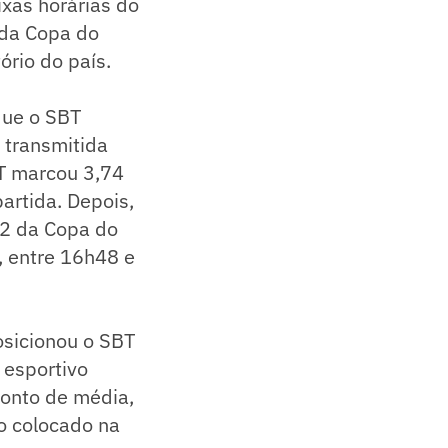
xas horárias do
 da Copa do
ório do país.
que o SBT
 transmitida
T marcou 3,74
artida. Depois,
02 da Copa do
, entre 16h48 e
osicionou o SBT
 esportivo
ponto de média,
ro colocado na