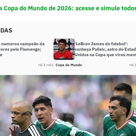
a Copa do Mundo de 2026: acesse e simule todos
ADAS
já namorou campeão da
‘LeBron James do futebol’:
dores pelo Flamengo;
conheça Pulisic, astro do Esta
re
Unidos na Copa que virou me
Há 1 mês
Copa do Mundo
Há 