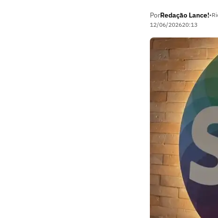
Por
Redação Lance!
•
Ri
12/06/2026
20:13