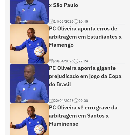
x São Paulo
14/05/2026
10:45
PC Oliveira aponta erros de
arbitragem em Estudiantes x
Flamengo
29/04/2026
22:24
PC Oliveira aponta gigante
prejudicado em jogo da Copa
do Brasil
22/04/2026
09:00
PC Oliveira vê erro grave da
arbitragem em Santos x
Fluminense