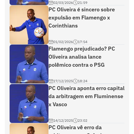
02/03/2026
21:59
PC Oliveira é sincero sobre
expulsão em Flamengo x
Corinthians
01/02/2026
17:54
Flamengo prejudicado? PC
Oliveira analisa lance
polêmico contra o PSG
17/12/2025
18:24
PC Oliveira aponta erro capital
da arbitragem em Fluminense
x Vasco
14/12/2025
23:02
PC Oliveira vê erro da