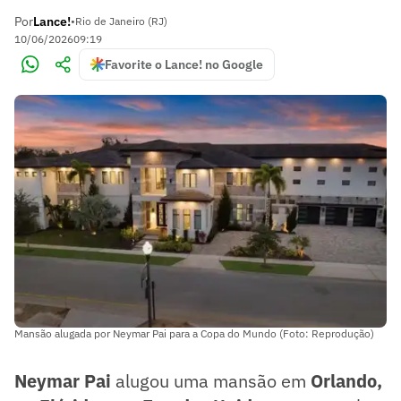
Por
Lance!
•
Rio de Janeiro (RJ)
10/06/2026
09:19
Favorite o Lance! no Google
Mansão alugada por Neymar Pai para a Copa do Mundo (Foto: Reprodução)
Neymar Pai
alugou uma mansão em
Orlando,