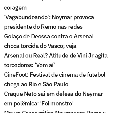
coragem
'Vagabundeando': Neymar provoca
presidente do Remo nas redes
Golaço de Deossa contra o Arsenal
choca torcida do Vasco; veja
Arsenal ou Real? Atitude de Vini Jr agita
torcedores: 'Vem aí'
CineFoot: Festival de cinema de futebol
chega ao Rio e São Paulo
Craque Neto sai em defesa do Neymar
em polêmica: 'Foi monstro'
Mauro Cezar critica Neymar em Remo x