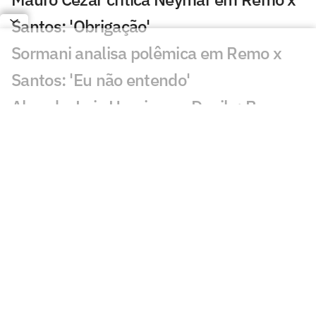
Santos: 'Obrigação'
Sormani analisa polêmica em Remo x
Santos: 'Eu não entendo'
Almada, Luiz Henrique e Danilo: Braune
é sincero sobre negociações
Patrocinador do Corinthians negocia
transmissão de torneio
Goiás comete gafe nas redes sociais em
post para ídolo
Europeus reagem a Estevão em Chelsea
x Juventus: 'Precisa'