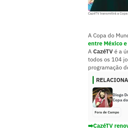
CazéTV transmitirá a Cop
A Copa do Mund
entre México e
A
CazéTV
é a ú
todos os 104 j
programação do
RELACION
Diogo D
Copa do
Fora de Campo
➡️CazéTV renov