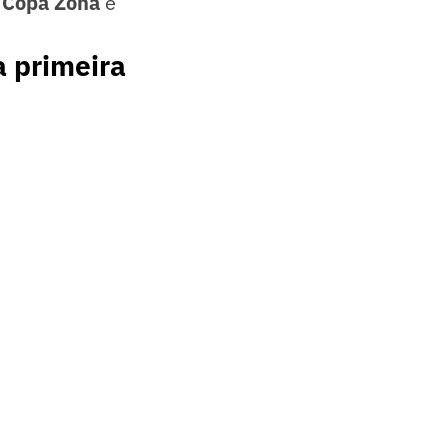
o
Copa Zona
e
a primeira