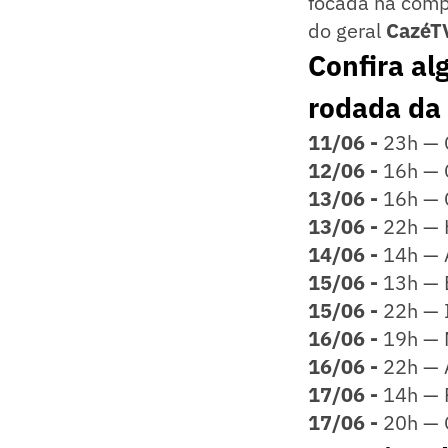
focada na comp
do geral
CazéT
Confira al
rodada da 
11/06 -
23h — C
12/06 -
16h — 
13/06 -
16h — C
13/06 -
22h — H
14/06 -
14h — 
15/06 -
13h — 
15/06 -
22h — I
16/06 -
19h — 
16/06 -
22h — A
17/06 -
14h — P
17/06 -
20h — 