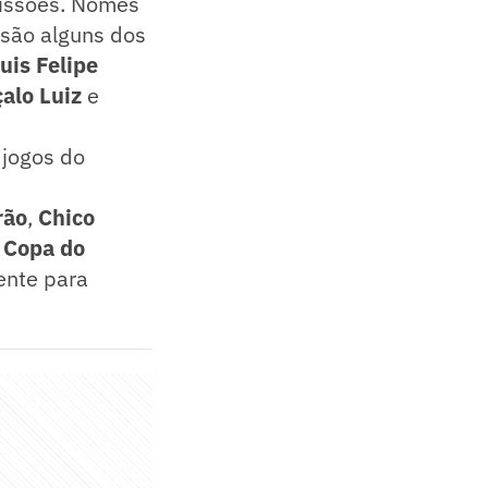
missões. Nomes
são alguns dos
uis Felipe
alo Luiz
e
 jogos do
rão
,
Chico
a
Copa do
ente para