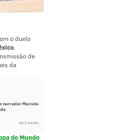
com o duelo
éxico
.
ransmissão de
hes da
 o narrador Marcelo
ndo
Há 2 meses
Copa do Mundo