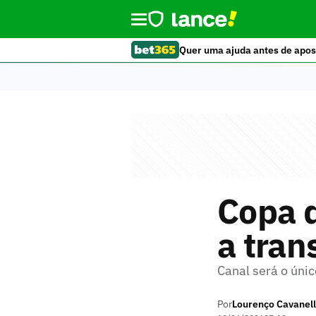
Quer uma ajuda antes de apos
Copa d
a tra
Canal será o únic
Por
Lourenço Cavanell