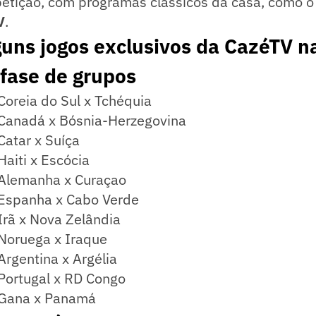
etição, com programas clássicos da casa, como 
V
.
guns jogos exclusivos da CazéTV n
fase de grupos
oreia do Sul x Tchéquia
Canadá x Bósnia-Herzegovina
atar x Suíça
aiti x Escócia
Alemanha x Curaçao
Espanha x Cabo Verde
rã x Nova Zelândia
Noruega x Iraque
rgentina x Argélia
ortugal x RD Congo
Gana x Panamá