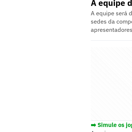
A equipe 
A equipe será d
sedes da compe
apresentadores
➡️ Simule os j