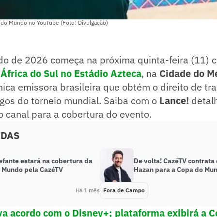
a do Mundo no YouTube (Foto: Divulgação)
o de 2026 começa na próxima quinta-feira (11) 
 África do Sul no Estádio Azteca
, na
Cidade do M
nica emissora brasileira que obtém o direito de t
ogos do torneio mundial. Saiba com o
Lance!
detal
 canal para a cobertura do evento.
ADAS
efante estará na cobertura da
De volta! CazéTV contrata
 Mundo pela CazéTV
Hazan para a Copa do Mu
Há 1 mês
Fora de Campo
a acordo com o Disney+; plataforma exibirá a 