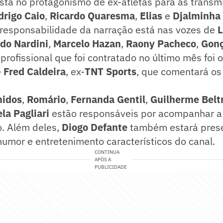
sta no protagonismo de ex-atletas para as trans
drigo Caio
,
Ricardo Quaresma
,
Elias
e
Djalminha
 responsabilidade da narração está nas vozes de
L
do Nardini
,
Marcelo Hazan
,
Raony Pacheco
,
Gonç
 profissional que foi contratado no último mês foi o
e
Fred Caldeira
, ex-
TNT Sports
, que comentará os
nidos
,
Romário
,
Fernanda Gentil
,
Guilherme Belt
ela
Pagliari
estão responsáveis por acompanhar 
o. Além deles,
Diogo Defante
também estará pres
humor e entretenimento característicos do canal.
CONTINUA
APÓS A
PUBLICIDADE