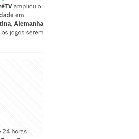
zéTV
ampliou o
vidade em
tina
,
Alemanha
de os jogos serem
e 24 horas