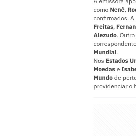
A emissora apo
como
Nenê
,
Ro
confirmados. A
Freitas
,
Fernan
Alezudo
. Outro
correspondent
Mundial
.
Nos
Estados U
Moedas
e
Isab
Mundo
de pert
providenciar o 