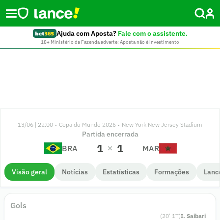
Ajuda com Aposta?
Fale com o assistente.
18+ Ministério da Fazenda adverte: Aposta não é investimento
13/06 | 22:00
Copa do Mundo 2026
New York New Jersey Stadium
•
•
Partida encerrada
1
1
BRA
MAR
Visão geral
Notícias
Estatísticas
Formações
Lanc
Gols
(
20
'
1
T)
I. Saibari