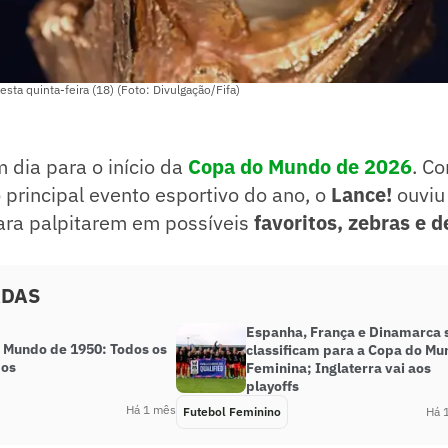
a quinta-feira (18) (Foto: Divulgação/Fifa)
 dia para o início da
Copa do Mundo de 2026
. C
principal evento esportivo do ano, o
Lance!
ouviu
para palpitarem em possíveis
favoritos, zebras e 
ADAS
Espanha, França e Dinamarca 
 Mundo de 1950: Todos os
classificam para a Copa do M
dos
Feminina; Inglaterra vai aos
playoffs
Há 1 mês
Futebol Feminino
Há 