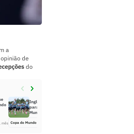
om a
 opinião de
decepções
do
se
Inglaterra aposta em tecnologia
undo
para enfrentar o calor da Copa do
Mundo
Copa do Mundo
Há 1 mês
1 mês