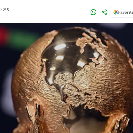
o (RJ)
Favorit