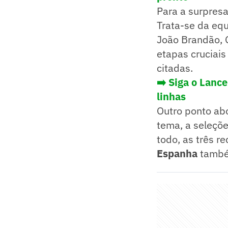
Para a surpres
Trata-se da eq
João Brandão, 
etapas cruciais
citadas.
➡️ Siga o Lanc
linhas
Outro ponto ab
tema, a seleçõ
todo, as três r
Espanha
também