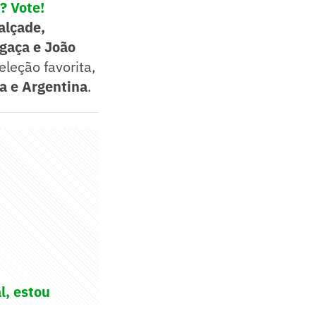
? Vote!
alçade,
gaça e João
leção favorita,
a e Argentina
.
l, estou