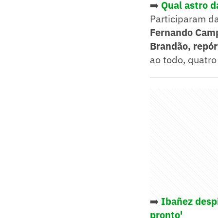
➡️
Qual astro d
Participaram da
Fernando Campo
Brandão, repór
ao todo, quatro
➡️
Ibañez despi
pronto'