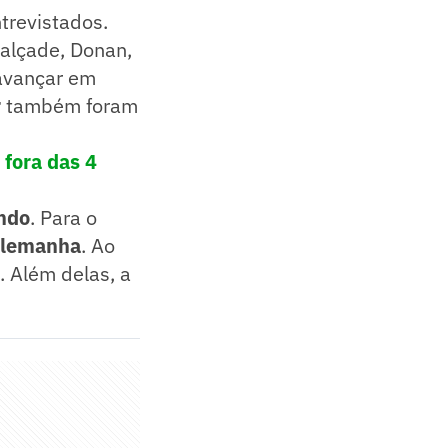
trevistados.
Calçade, Donan,
 avançar em
r
também foram
 fora das 4
ndo
. Para o
Alemanha
. Ao
. Além delas, a