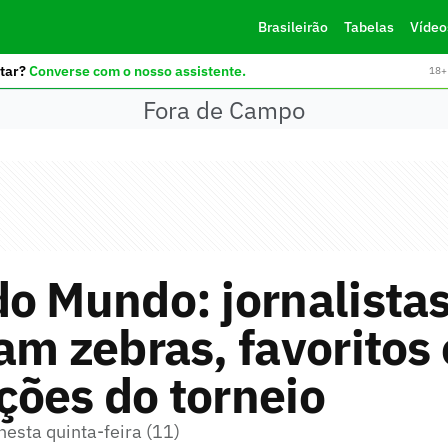
Brasileirão
Tabelas
Vídeo
tar?
Converse com o nosso assistente.
18+ 
Fora de Campo
o Mundo: jornalista
am zebras, favoritos 
ões do torneio
esta quinta-feira (11)