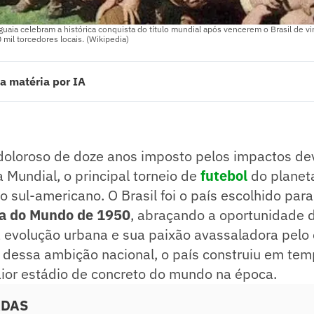
uaia celebram a histórica conquista do título mundial após vencerem o Brasil de 
 mil torcedores locais. (Wikipedia)
a matéria por IA
e 1950 ocorreu no Brasil após doze anos de hiato por causa da Segund
enas 13 seleções, com desistências de países como Argentina e Uruguai,
ou um futebol dominante, mas perdeu na final para o Uruguai em um jogo
doloroso de doze anos imposto pelos impactos de
“Maracanazo”.
ado pelo jornalista!
Mundial, o principal torneio de
futebol
do planet
o sul-americano. O Brasil foi o país escolhido para
a do Mundo de 1950
, abraçando a oportunidade 
 evolução urbana e sua paixão avassaladora pelo
 dessa ambição nacional, o país construiu em tem
ior estádio de concreto do mundo na época.
ADAS