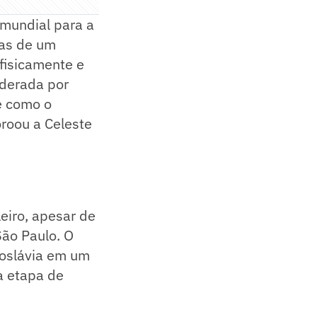
 mundial para a
nas de um
 fisicamente e
iderada por
re como o
roou a Celeste
eiro, apesar de
ão Paulo. O
ugoslávia em um
a etapa de