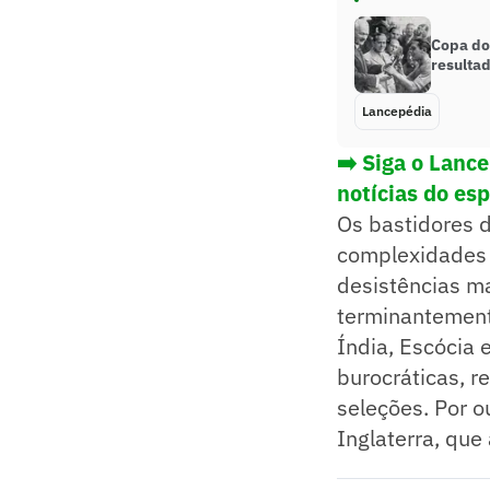
Copa do
resulta
Lancepédia
➡️ Siga o Lanc
notícias do es
Os bastidores 
complexidades l
desistências m
terminantement
Índia, Escócia 
burocráticas, r
seleções. Por ou
Inglaterra, que