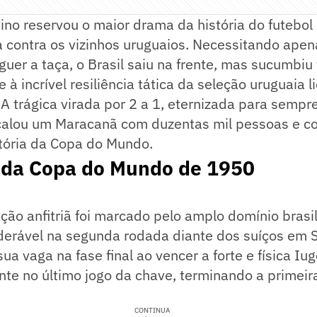
ino reservou o maior drama da história do futebol
a contra os vizinhos uruguaios. Necessitando ape
uer a taça, o Brasil saiu na frente, mas sucumbiu
à incrível resiliência tática da seleção uruguaia l
 A trágica virada por 2 a 1, eternizada para semp
calou um Maracanã com duzentas mil pessoas e co
stória da Copa do Mundo.
 da Copa do Mundo de 1950
ção anfitriã foi marcado pelo amplo domínio brasil
derável na segunda rodada diante dos suíços em S
sua vaga na fase final ao vencer a forte e física I
te no último jogo da chave, terminando a primeir
CONTINUA