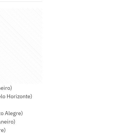
eiro)
elo Horizonte)
to Alegre)
aneiro)
re)