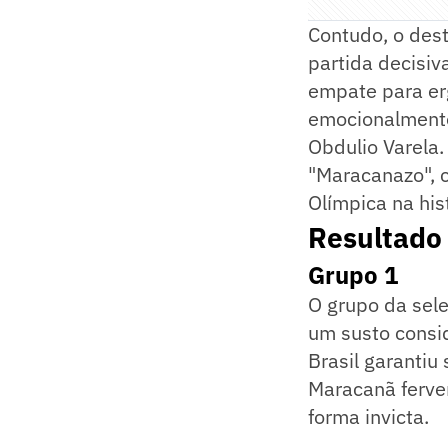
Contudo, o dest
partida decisiv
empate para erg
emocionalmente 
Obdulio Varela.
"Maracanazo", 
Olímpica na hi
Resultado
Grupo 1
O grupo da sele
um susto consi
Brasil garantiu 
Maracanã ferven
forma invicta.