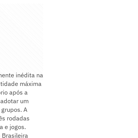
mente inédita na
entidade máxima
rio após a
a adotar um
 grupos. A
ês rodadas
a e jogos.
Brasileira