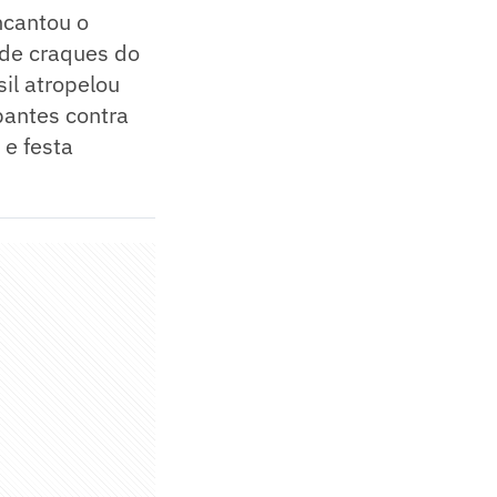
ncantou o
 de craques do
sil atropelou
pantes contra
 e festa