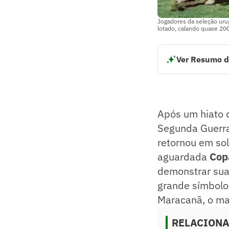
Jogadores da seleção urug
lotado, calando quase 200
Ver Resumo d
A Copa do Mundo d
O torneio teve ap
Inglaterra.
O Brasil apresent
Após um hiato 
conhecido como 
Resumo supervision
Segunda Guerra 
retornou em sol
aguardada
Cop
demonstrar sua
grande símbolo
Maracanã, o ma
RELACION