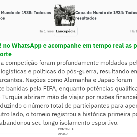
 Mundo de 1938: Todos os
Copa do Mundo de 1934: Todos
dos
resultados
Há 1 mês
Lancepédia
Há 
e! no WhatsApp e acompanhe em tempo real as p
porte
da competição foram profundamente moldados pe
ogísticas e políticas do pós-guerra, resultando e
arcantes. Nações como Alemanha e Japão foram
e banidas pela FIFA, enquanto potências qualifi
e Turquia abriram mão de viajar por razões finance
eduzindo o número total de participantes para ap
tro lado, o torneio registrou a histórica primeira 
 abandonou seu longo isolamento esportivo.
CONTINUA
APÓS A