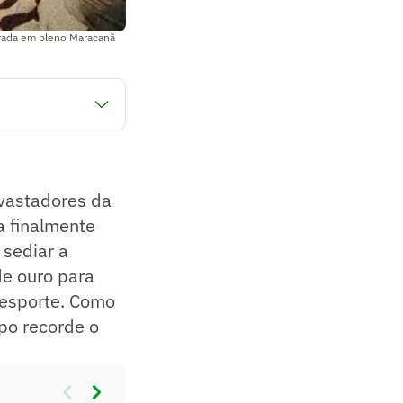
virada em pleno Maracanã
a Guerra Mundial.
 e a estreia da
 histórico
vastadores da
a finalmente
 sediar a
de ouro para
 esporte. Como
po recorde o