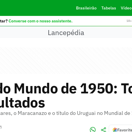
Brasileirão
Tabelas
Vídeo
tar?
Converse com o nosso assistente.
18+ 
Lancepédia
do Mundo de 1950: T
ultados
ares, o Maracanazo e o título do Uruguai no Mundial de
P)
Favorit