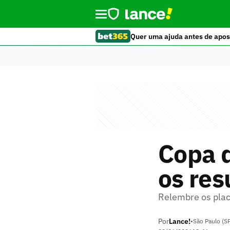
Quer uma ajuda antes de apos
Copa 
os res
Relembre os plac
Por
Lance!
•
São Paulo (S