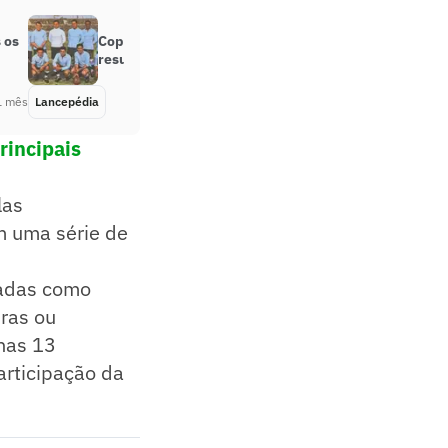
 os
Copa do Mundo de 1930: Todos os
resultados
1 mês
Lancepédia
Há 1 mês
rincipais
las
m uma série de
cadas como
iras ou
enas 13
participação da