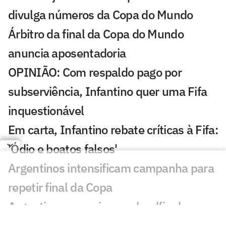
divulga números da Copa do Mundo
Árbitro da final da Copa do Mundo
anuncia aposentadoria
OPINIÃO: Com respaldo pago por
subserviência, Infantino quer uma Fifa
inquestionável
Em carta, Infantino rebate críticas à Fifa:
'Ódio e boatos falsos'
Argentinos intensificam campanha para
repetir final da Copa
Argentinos conspiram sobre 'final
manipulada' da Copa; veja teorias