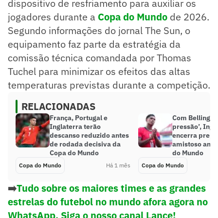
dispositivo de resfriamento para auxiliar os
jogadores durante a
Copa do Mundo
de 2026.
Segundo informações do jornal The Sun, o
equipamento faz parte da estratégia da
comissão técnica comandada por Thomas
Tuchel para minimizar os efeitos das altas
temperaturas previstas durante a competição.
RELACIONADAS
França, Portugal e
Com Bellingh
Inglaterra terão
pressão’, Ingl
descanso reduzido antes
encerra prepa
de rodada decisiva da
amistoso ante
Copa do Mundo
do Mundo
Copa do Mundo
Há 1 mês
Copa do Mundo
➡️
Tudo sobre os maiores times e as grandes
estrelas do futebol no mundo afora agora no
WhatsApp. Siga o nosso canal Lance!