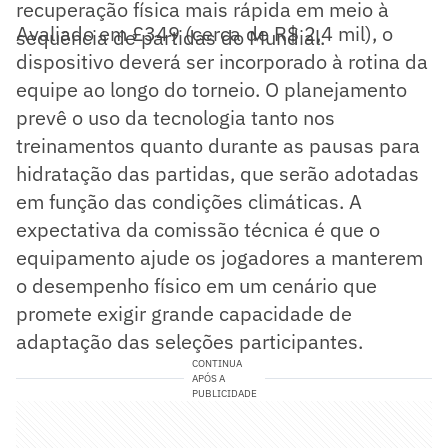
recuperação física mais rápida em meio à
Avaliado em £349 (cerca de R$ 2,4 mil), o
sequência de partidas do Mundial.
dispositivo deverá ser incorporado à rotina da
equipe ao longo do torneio. O planejamento
prevê o uso da tecnologia tanto nos
treinamentos quanto durante as pausas para
hidratação das partidas, que serão adotadas
em função das condições climáticas. A
expectativa da comissão técnica é que o
equipamento ajude os jogadores a manterem
o desempenho físico em um cenário que
promete exigir grande capacidade de
adaptação das seleções participantes.
CONTINUA
APÓS A
PUBLICIDADE