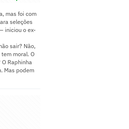
a, mas foi com
para seleções
 iniciou o ex-
não sair? Não,
o tem moral. O
s? O Raphinha
em. Mas podem