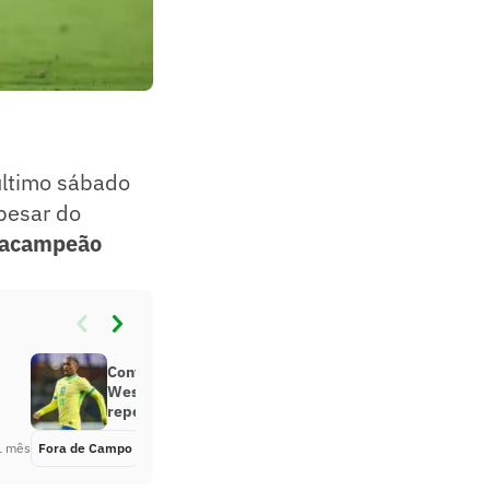
ltimo sábado
pesar do
tacampeão
Convocação de volante no lugar de
Wesley na Seleção Brasileira
repercute: ‘Não vai’
1 mês
Fora de Campo
Há 1 mês