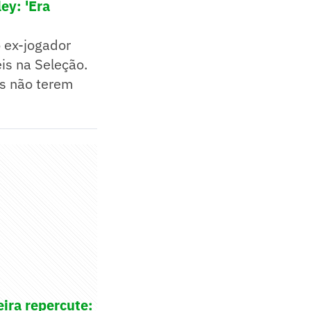
ey: 'Era
 ex-jogador
is na Seleção.
is não terem
ira repercute: