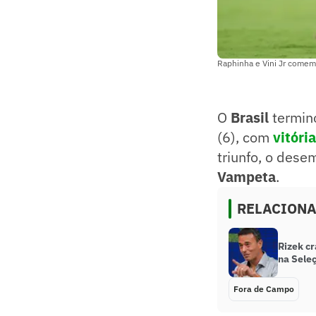
Raphinha e Vini Jr comemo
O
Brasil
termino
(6), com
vitóri
triunfo, o des
Vampeta
.
RELACION
Rizek cr
na Seleç
Fora de Campo