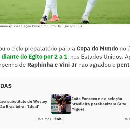
ram gol da seleção Brasileira (Foto Divulgação CBF)
u o ciclo prepatatório para a
Copa do Mundo
no ú
a diante do Egito por 2 a 1
, nos Estados Unidos. A
empenho de
Raphinha e Vini Jr
não agradou o
pen
ADAS
João Fonseca e ex-seleção
ava substituto de Wesley
brasileira parabenizam Guto
ão Brasileira: ‘Ideal’
Miguel
Há 1 mês
Tênis
Há 