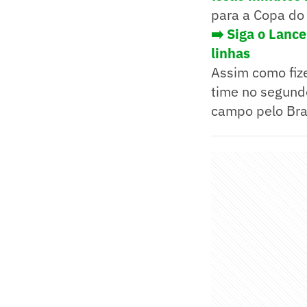
para a Copa do
➡️ Siga o Lanc
linhas
Assim como fiz
time no segundo
campo pelo Bras