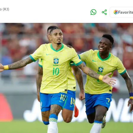
o (RJ)
Favorit