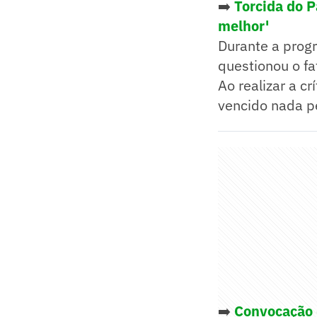
➡️
Torcida do P
melhor'
Durante a prog
questionou o fa
Ao realizar a c
vencido nada pe
➡️
Convocação d