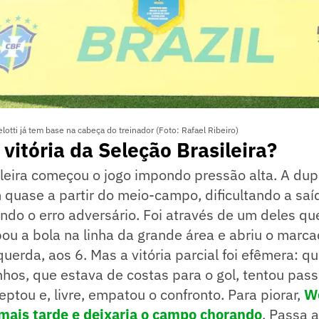
lotti já tem base na cabeça do treinador (Foto: Rafael Ribeiro)
 vitória da Seleção Brasileira?
leira começou o jogo impondo pressão alta. A dup
m quase a partir do meio-campo, dificultando a saí
ndo o erro adversário. Foi através de um deles qu
ou a bola na linha da grande área e abriu o marc
uerda, aos 6. Mas a vitória parcial foi efêmera: q
hos, que estava de costas para o gol, tentou pass
eptou e, livre, empatou o confronto. Para piorar,
We
mais tarde e deixaria o campo chorando
. Passa 