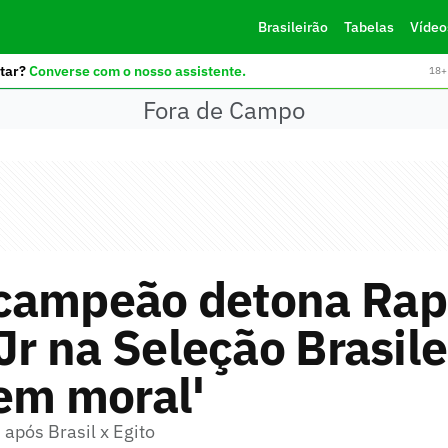
Brasileirão
Tabelas
Vídeo
tar?
Converse com o nosso assistente.
18+ 
Fora de Campo
campeão detona Rap
 Jr na Seleção Brasile
em moral'
 após Brasil x Egito