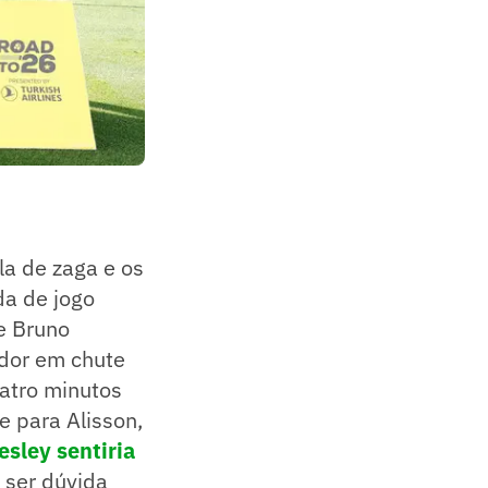
la de zaga e os
da de jogo
e Bruno
ador em chute
uatro minutos
e para Alisson,
sley sentiria
a ser dúvida