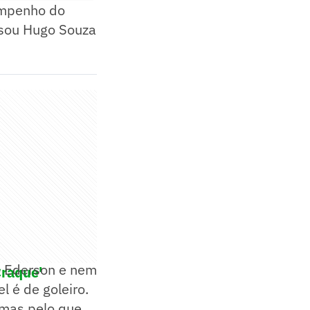
empenho do
assou Hugo Souza
 o Ederson e nem
Craque'
l é de goleiro.
 mas pelo que