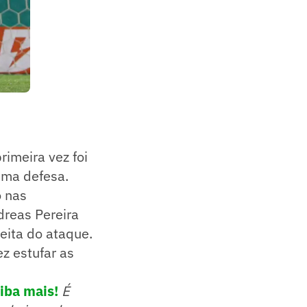
rimeira vez foi
tima defesa.
o nas
dreas Pereira
eita do ataque.
z estufar as
aiba mais!
É