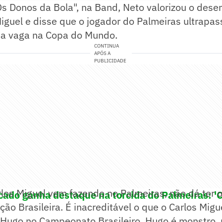
s Donos da Bola", na Band, Neto valorizou o des
Miguel e disse que o jogador do Palmeiras ultrap
ma vaga na Copa do Mundo.
CONTINUA
APÓS A
PUBLICIDADE
rlos Miguel vem fazendo no Palmeiras, não dá ter
icado ganha destaque na torcida do Palmeiras: '
ão Brasileira. É inacreditável o que o Carlos Migue
o Hugo no Campeonato Brasileiro. Hugo é monstro,