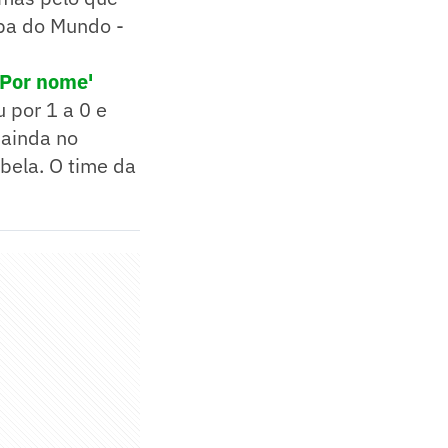
opa do Mundo -
'Por nome'
 por 1 a 0 e
 ainda no
bela. O time da