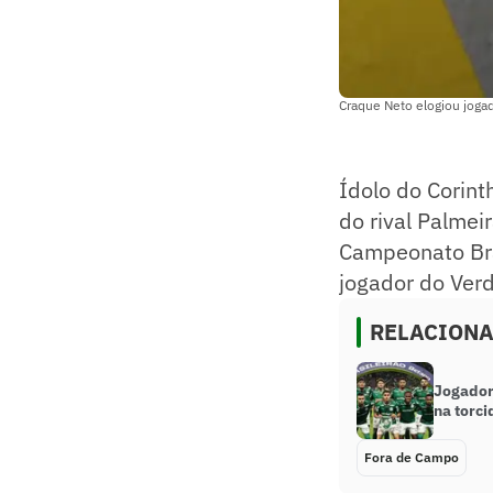
Craque Neto elogiou joga
Ídolo do Corint
do rival Palmei
Campeonato Bra
jogador do Verd
RELACION
Jogador
na torci
Fora de Campo