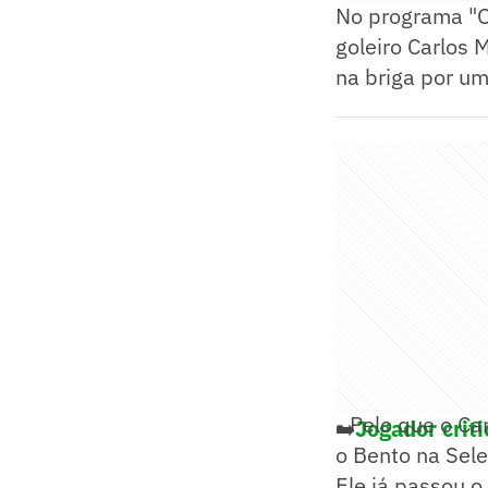
No programa "O
goleiro Carlos 
na briga por u
- Pelo que o Ca
➡️
Jogador crit
o Bento na Seleç
Ele já passou 