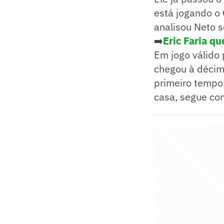
está jogando o
analisou Neto s
➡️
Eric Faria q
Em jogo válido 
chegou à décima
primeiro tempo
casa, segue co