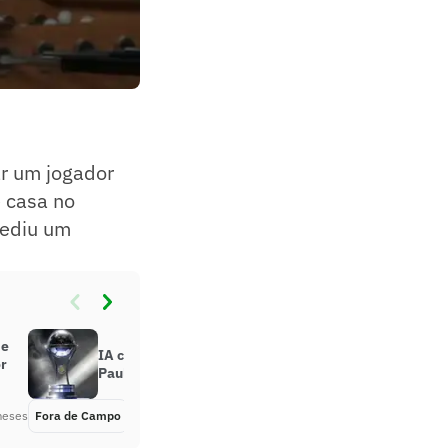
ar um jogador
e casa no
pediu um
de
IA crava placares de Botafogo, São
r
Paulo e Santos na Sul-Americana
meses
Fora de Campo
Há 3 meses