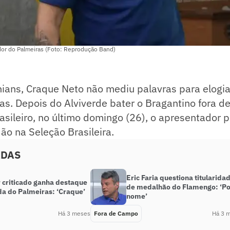
dor do Palmeiras (Foto: Reprodução Band)
hians, Craque Neto não mediu palavras para elogi
ras. Depois do Alviverde bater o Bragantino fora d
sileiro, no último domingo (26), o apresentador 
ão na Seleção Brasileira.
ADAS
Eric Faria questiona titularida
 criticado ganha destaque
de medalhão do Flamengo: ‘Po
da do Palmeiras: ‘Craque’
nome’
Há 3 meses
Fora de Campo
Há 3 