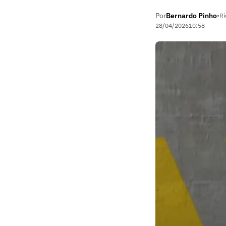
Por
Bernardo Pinho
•
Ri
28/04/2026
10:58