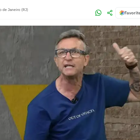
o de Janeiro (RJ)
Favorit