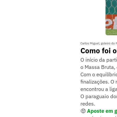
Carlos Miguel, goleiro do
Como foi o
O início da par
o Massa Bruta, 
Com o equilíbri
finalizações. O
encontrou a lig
O paraguaio dom
redes.
🤑
Aposte em go