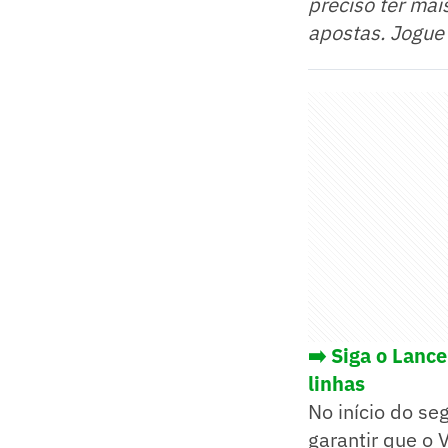
preciso ter mai
apostas. Jogue
➡️ Siga o Lanc
linhas
No início do s
garantir que o 