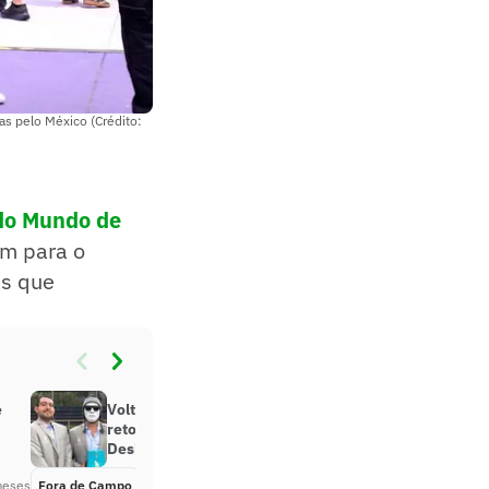
as pelo México (Crédito:
do Mundo de
am para o
as que
e
Volta de Chico e Bolívia promete
retorno de quadros ‘raízes’ do
Desimpedidos
meses
Fora de Campo
Há 5 meses