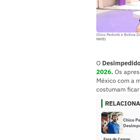
Chico Pedrotti e Bolívia 
NWB)
O
Desimpedid
2026.
Os aprese
México com a mi
costumam ficar f
RELACION
Chico Pe
Desimp
Fora de Campo