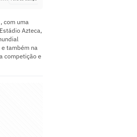
1), com uma
Estádio Azteca,
mundial
be e também na
 a competição e