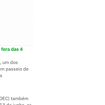
 fora das 4
s, um dos
 um passeio de
os
 (DEC) também
13 de junho, os