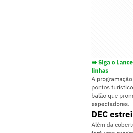
➡️ Siga o Lanc
linhas
A programação 
pontos turístic
balão que prom
espectadores.
DEC estrei
Além da cobert
terá uma progra