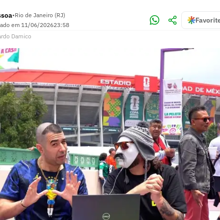
ssoa
•
Rio de Janeiro (RJ)
Favorit
zado em
11/06/2026
23:58
ardo Damico