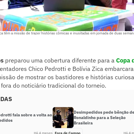
Zica têm a missão de trazer histórias cômicas e inusitadas em jornada de duas seman
os
preparou uma cobertura diferente para a
Copa 
ntadores Chico Pedrotti e Bolívia Zica embarcar
ssão de mostrar os bastidores e histórias curios
ora do noticiário tradicional do torneio.
ADAS
Desimpedidos pede bênção d
drotti fala sobre a volta ao
Ronaldinho para a Seleção
edidos
Brasileira
Há 4 meses
Fora de Campo
Há 4 