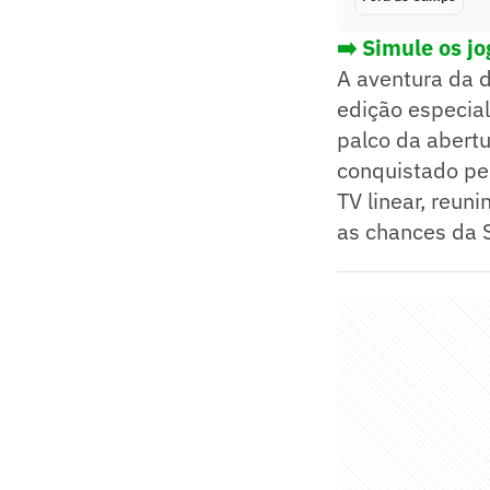
➡️ Simule os j
A aventura da 
edição especia
palco da abertu
conquistado pe
TV linear, reun
as chances da 