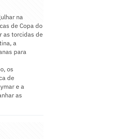
ulhar na
picas de Copa do
r as torcidas de
ina, a
canas para
o, os
ca de
eymar e a
anhar as