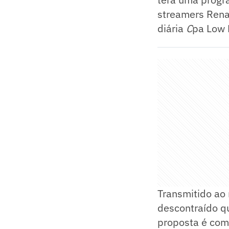
streamers Rena
diária
C
pa Low P
Transmitido ao
descontraído qu
proposta é com