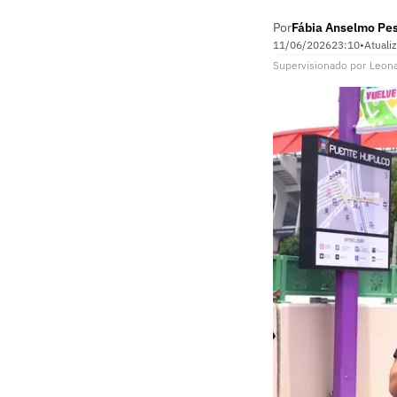
Por
Fábia Anselmo Pe
11/06/2026
23:10
•
Atuali
Supervisionado
por
Leon