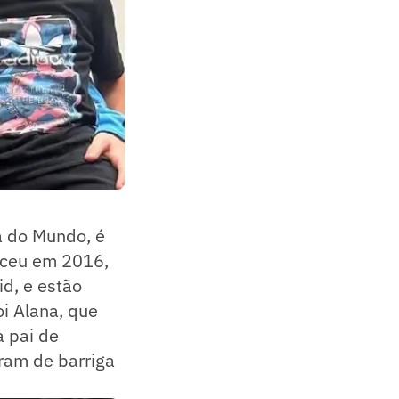
a do Mundo, é
eceu em 2016,
d, e estão
oi Alana, que
a pai de
ram de barriga