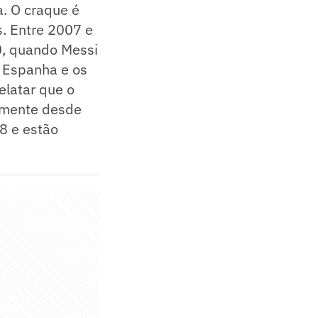
a. O craque é
s. Entre 2007 e
0, quando Messi
à Espanha e os
elatar que o
almente desde
8 e estão