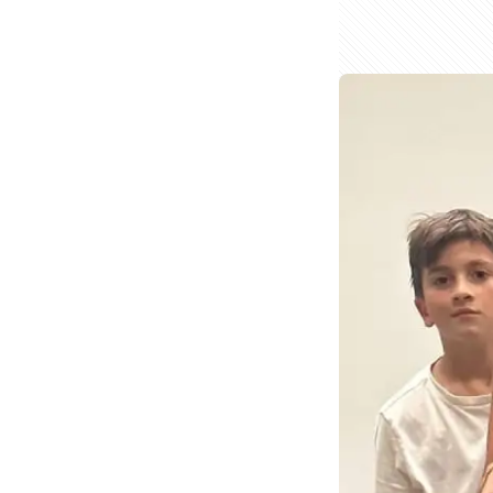
➡️ Simule os j