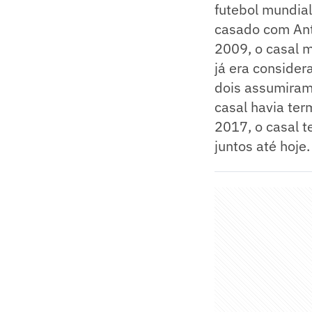
futebol mundial
casado com Anto
2009, o casal 
já era consider
dois assumiram
casal havia te
2017, o casal 
juntos até hoje.