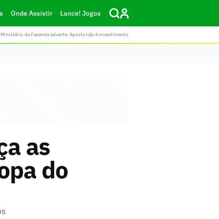
s
Onde Assistir
Lance! Jogos
Ministério da Fazenda adverte: Aposta não é investimento
ça as
Copa do
os