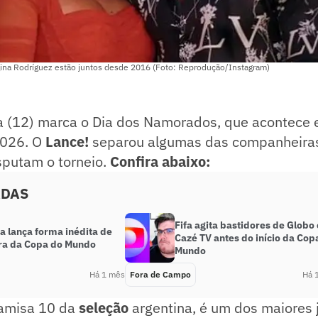
gina Rodríguez estão juntos desde 2016 (Foto: Reprodução/Instagram)
ra (12) marca o Dia dos Namorados, que acontece
026. O
Lance!
separou algumas das companheiras 
sputam o torneio.
Confira abaixo:
ADAS
Fifa agita bastidores de Globo 
a lança forma inédita de
Cazé TV antes do início da Cop
ra da Copa do Mundo
Mundo
Há 1 mês
Fora de Campo
Há 
camisa 10 da
seleção
argentina, é um dos maiores 