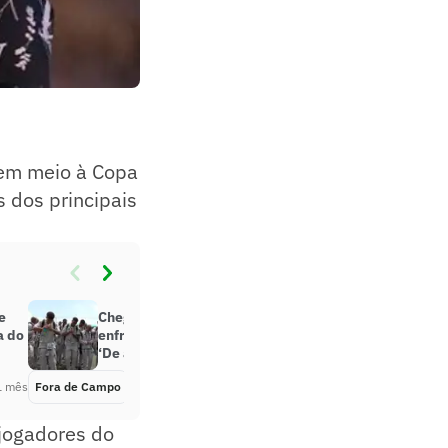
 em meio à Copa
dos principais
e
Chegada da África do Sul para
a do
enfrentar o México chama atenção:
‘De arrepiar’
1 mês
Fora de Campo
Há 1 mês
jogadores do