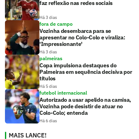
faz reflexão nas redes sociais
Há 3 dias
fora de campo
Vozinha desembarca para se
apresentar no Colo-Colo e viraliza:
'Impressionante'
Há 3 dias
palmeiras
Copa impulsiona destaques do
Palmeiras em sequência decisiva por
títulos
Há 5 dias
futebol internacional
Autorizado a usar apelido na camisa,
Vozinha pode desistir de atuar no
Colo-Colo; entenda
Há 6 dias
MAIS LANCE!