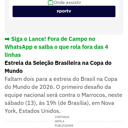
Onde assistir
Hessel Steegstra e Jan De Vries (ambos da
Assistentes
HOL)
Dennis Higler (HOL)
Var
➡️ Siga o Lance! Fora de Campo no
WhatsApp e saiba o que rola fora das 4
linhas
Estreia da Seleção Brasileira na Copa do
Mundo
Faltam dois para a estreia do Brasil na Copa
do Mundo de 2026. O primeiro desafio da
equipe nacional será contra o Marrocos, neste
sábado (13), às 19h (de Brasília), em Nova
York, Estados Unidos.
CONTINUA
APÓS A
PUBLICIDADE