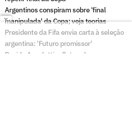
Argentinos conspiram sobre 'final
manipulada' da Copa; veja teorias
Presidente da Fifa envia carta à seleção
argentina: 'Futuro promissor'
Davide Ancelotti reflete sobre
eliminação do Brasil na Copa:
'Decepção'
Sucesso nas redes sociais, Vozinha será
palestrante em evento no Rio
Gigantes da Europa brigam pela
contratação de Yan Diomandé