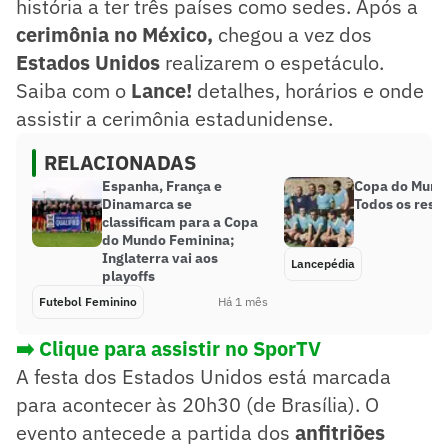
história a ter três países como sedes. Após a
cerimônia no México,
chegou a vez dos
Estados Unidos
realizarem o espetáculo.
Saiba com o
Lance!
detalhes, horários e onde
assistir a cerimônia estadunidense.
RELACIONADAS
Espanha, França e
Copa do Mund
Dinamarca se
Todos os resu
classificam para a Copa
do Mundo Feminina;
Inglaterra vai aos
Lancepédia
playoffs
Futebol Feminino
Há 1 mês
➡️ Clique para assistir no SporTV
A festa dos Estados Unidos está marcada
para acontecer às 20h30 (de Brasília). O
evento antecede a partida dos
anfitriões