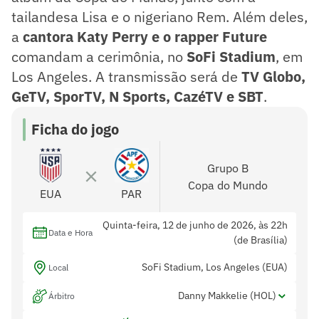
tailandesa Lisa e o nigeriano Rem. Além deles,
a
cantora Katy Perry e o rapper Future
comandam a cerimônia, no
SoFi Stadium
, em
Los Angeles. A transmissão será de
TV Globo,
GeTV, SporTV, N Sports, CazéTV e SBT
.
Ficha do jogo
Grupo B
Copa do Mundo
EUA
PAR
Quinta-feira, 12 de junho de 2026, às 22h
Data e Hora
(de Brasília)
SoFi Stadium, Los Angeles (EUA)
Local
Danny Makkelie (HOL)
Árbitro