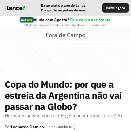
Baixe grátis o app do Lance!
Baixe agora
O esporte na palma da mão.
Ajuda com Aposta?
Fale com o assistente.
18+ Ministério da Fazenda adverte: Aposta não é investimento
Fora de Campo
Copa do Mundo: por que a
estreia da Argentina não vai
passar na Globo?
Hermanos jogam contra a Argélia nesta terça-feira (16)
Por
Leonardo Damico
•
Rio de Janeiro (RJ)