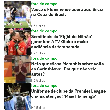
fora de campo
Vasco x Fluminense lidera audiência
na Copa do Brasil
Há 5 dias
fora de campo
Semifinais do 'Fight do Milhão'
garantem à TV Globo a maior
audiência da temporada
Há 5 dias
fora de campo
Neto questiona Memphis sobre volta
ao Corinthians: 'Por que não veio
antes?'
Há 5 dias
fora de campo
Uniforme de clube da Premier League
chama atenção: 'Mais Flamengo'
Há 5 dias