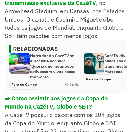
transmissão exclusiva da CazéTV
, no
Arrowhead Stadium, em Kansas, nos Estados
Unidos. O canal de Casimiro Miguel exibe
todos os jogos do Mundial, enquanto Globo e
SBT têm pacotes com menos jogos.
RELACIONADAS
Narrador da CazéTV se
CazéTV divul
emociona ao vivo:
históricos da
‘Queria que meus avós
transmissão de
estivessem vivos nesse
Marrocos
momento’
Fora de Campo
Fora de Campo
Há 1 mês
➡️ Como assistir aos jogos da Copa do
Mundo na CazéTV, Globo e SBT?
A CazéTV possui o pacote com os 104 jogos
da Copa do Mundo, enquanto Globo e SBT
transmitem 55 e 32, respectivamente. Globo