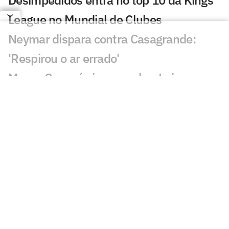
League no Mundial de Clubes
Neymar dispara contra Casagrande:
'Respirou o ar errado'
Mauro Cezar é sincero sobre Luiz
Henrique no Flamengo: 'Não tem'
Felipe Melo detona Fluminense e
Zubeldía após eliminação: 'Ele é cego?'
Jornalista da CazéTV detona eliminação
do Fluminense: 'Vergonha'
Lucho Acosta vira assunto em
eliminação do Fluminense: 'Nunca será'