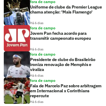
fora de campo
Uniforme de clube da Premier League
chama atenção: 'Mais Flamengo'
Há 6 dias
fora de campo
Jovem Pan fecha acordo para
transmitir campeonato europeu
Há 6 dias
fora de campo
Presidente de clube do Brasileirão
ironiza renovação de Memphis e
viraliza
Há 6 dias
fora de campo
Fala de Marcelo Paz sobre arbitragem
em Internacional x Corinthians
repercute
Há 6 dias