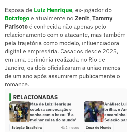
Esposa de
Luiz Henrique
, ex-jogador do
Botafogo
e atualmente no
Zenit
,
Tammy
Parisoto
é conhecida não apenas pelo
relacionamento com o atacante, mas também
pela trajetória como modelo, influenciadora
digital e empresária. Casados desde 2025,
em uma cerimônia realizada no Rio de
Janeiro, os dois oficializaram a união menos
de um ano após assumirem publicamente o
romance.
RELACIONADAS
Mãe de Luiz Henrique
Análise: Luiz 
celebra convocação e
brilha, e Ancel
sonha com o hexa: ‘É a
encaminha lis
melhor coisa do mundo’
Seleção para
Seleção Brasileira
Há 2 meses
Copa do Mundo