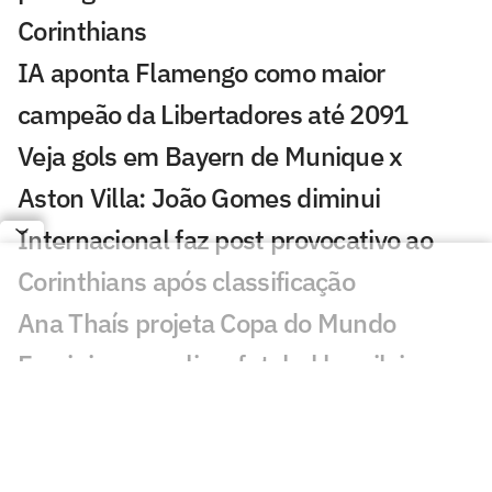
Corinthians
IA aponta Flamengo como maior
campeão da Libertadores até 2091
Veja gols em Bayern de Munique x
Aston Villa: João Gomes diminui
Internacional faz post provocativo ao
Corinthians após classificação
Ana Thaís projeta Copa do Mundo
Feminina e avalia o futebol brasileiro
Fluminense desafia estigma elitista com
série documental exibida no CineFoot
Craque Neto critica trio após queda do