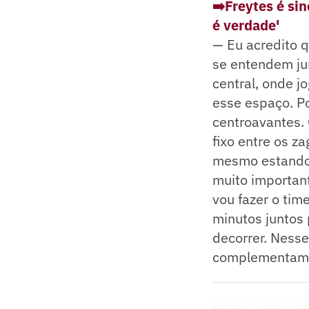
➡️Freytes é si
é verdade'
— Eu acredito 
se entendem ju
central, onde 
esse espaço. P
centroavantes.
fixo entre os za
mesmo estando 
muito important
vou fazer o tim
minutos juntos
decorrer. Ness
complementam 