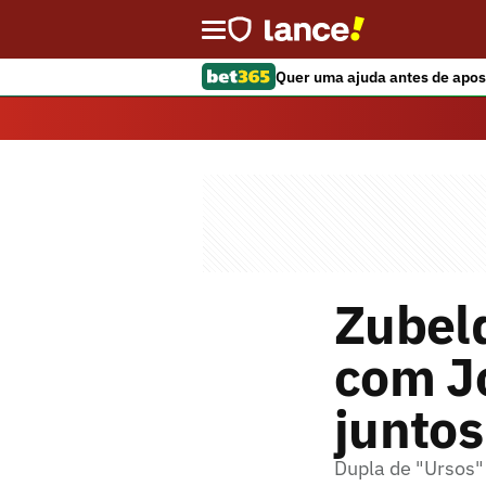
Quer uma ajuda antes de apos
Zubeld
com Jo
juntos
Dupla de "Ursos"