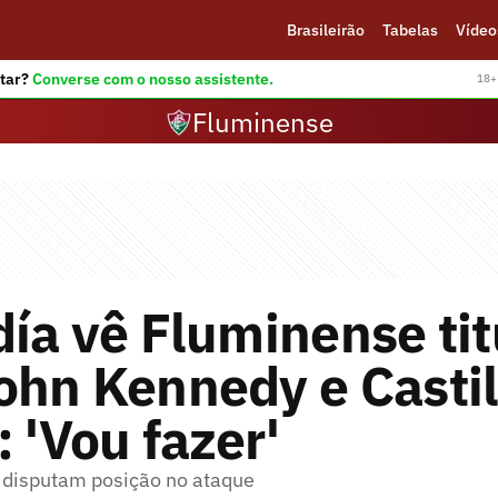
Brasileirão
Tabelas
Vídeo
tar?
Converse com o nosso assistente.
18+ 
Fluminense
ía vê Fluminense tit
hn Kennedy e Castil
: 'Vou fazer'
 disputam posição no ataque