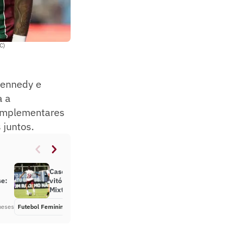
C)
Kennedy e
a a
complementares
 juntos.
Caso de racismo é registrado em
se:
vitória do Fluminense sobre o
Mixto no Brasileirão Feminino
meses
Futebol Feminino
Há 3 meses