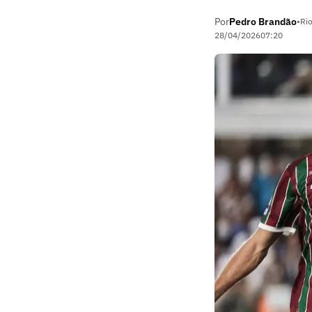
Por
Pedro Brandão
•
Rio
28/04/2026
07:20