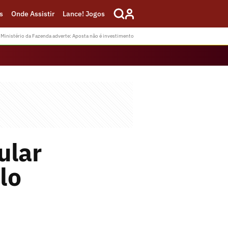
s
Onde Assistir
Lance! Jogos
Ministério da Fazenda adverte: Aposta não é investimento
ular
lo