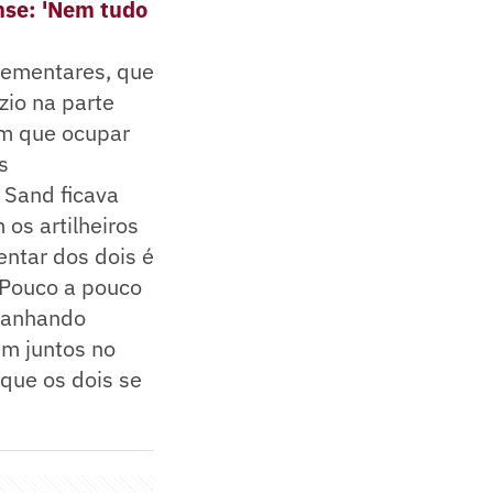
nse: 'Nem tudo
lementares, que
zio na parte
em que ocupar
s
 Sand ficava
 os artilheiros
ntar dos dois é
 Pouco a pouco
 ganhando
em juntos no
que os dois se