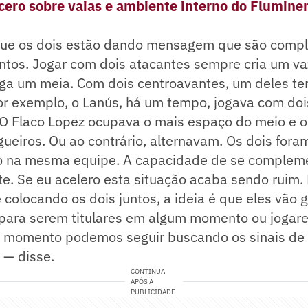
ncero sobre vaias e ambiente interno do Flumine
que os dois estão dando mensagem que são comp
ntos. Jogar com dois atacantes sempre cria um va
joga um meia. Com dois centroavantes, um deles t
or exemplo, o Lanús, há um tempo, jogava com doi
 O Flaco Lopez ocupava o mais espaço do meio e o
gueiros. Ou ao contrário, alternavam. Os dois foram
na mesma equipe. A capacidade de se compleme
e. Se eu acelero esta situação acaba sendo ruim.
e colocando os dois juntos, a ideia é que eles vão
 para serem titulares em algum momento ou jogar
e momento podemos seguir buscando os sinais de 
— disse.
CONTINUA
APÓS A
PUBLICIDADE