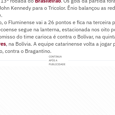
 13ª rodada do
Brasileirão
. Os gols da partida f
John Kennedy para o Tricolor. Ênio balançou as re
e.
, o Fluminense vai a 26 pontos e fica na terceira 
coense segue na lanterna, estacionada nos oito p
isso do time carioca é contra o Bolívar, na quinta
res
, na Bolívia. A equipe catarinense volta a jogar 
o, contra o Bragantino.
CONTINUA
APÓS A
PUBLICIDADE