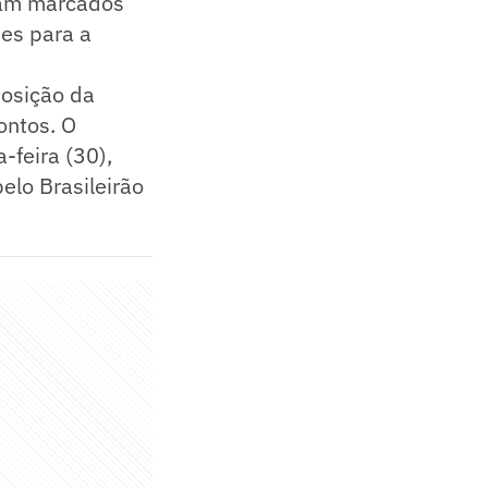
oram marcados
des para a
posição da
ontos. O
-feira (30),
pelo Brasileirão