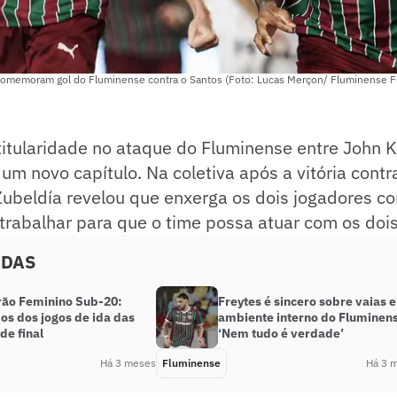
comemoram gol do Fluminense contra o Santos (Foto: Lucas Merçon/ Fluminense F
titularidade no ataque do Fluminense entre John 
 um novo capítulo. Na coletiva após a vitória contr
ubeldía revelou que enxerga os dois jogadores 
 trabalhar para que o time possa atuar com os dois
ADAS
irão Feminino Sub-20:
Freytes é sincero sobre vaias e
os dos jogos de ida das
ambiente interno do Fluminen
de final
‘Nem tudo é verdade’
Há 3 meses
Fluminense
Há 3 