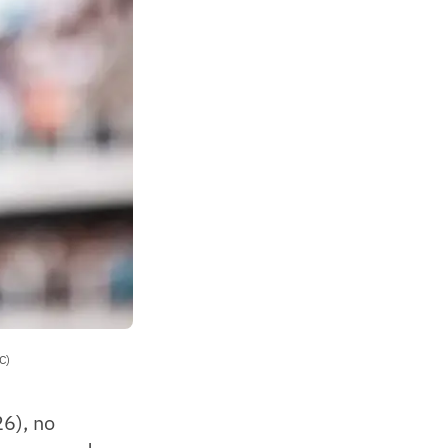
C)
6), no