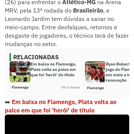
(26) para enfrentar o
Atlético-MG
na Arena
MRV, pela 13ª rodada do
Brasileirão
, e
Leonardo Jardim tem dúvidas a sanar no
meio-campo. Entre desfalques, retornos e
desgaste de jogadores, o técnico terá de fazer
mudanças no setor.
RELACIONADAS
Em baixa no Flamengo,
Ryan Roberto f
Plata volta ao palco em
jogo do Flame
que foi ‘herói’ de título
em meio a im
renovação
Flamengo
Há 3 meses
Flamengo
➡️
Em baixa no Flamengo, Plata volta ao
palco em que foi 'herói' de título