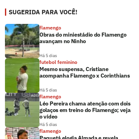
SUGERIDA PARA VOCÊ!
flamengo
Obras do miniestádio do Flamengo
avançam no Ninho
Há 5 dias
futebol feminino
Mesmo suspensa, Cristiane
acompanha Flamengo x Corinthians
Há 5 dias
flamengo
Léo Pereira chama atenção com dois
golaços em treino do Flamengo; veja
o vídeo
Há 5 dias
flamengo
Paquetá elogia Almada e revela