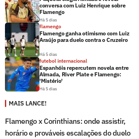
conversa com Luiz Henrique sobre
Flamengo
Há 5 dias
flamengo
Flamengo ganha otimismo com Luiz
Araújo para duelo contra o Cruzeiro
Há 5 dias
futebol internacional
Espanhóis repercutem novela entre
Almada, River Plate e Flamengo:
'Mistério'
Há 5 dias
MAIS LANCE!
Flamengo x Corinthians: onde assistir,
horário e prováveis escalações do duelo