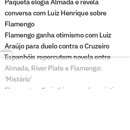
Paquetá elogia Almada e revela
conversa com Luiz Henrique sobre
Flamengo
Flamengo ganha otimismo com Luiz
Araújo para duelo contra o Cruzeiro
Espanhóis repercutem novela entre
Almada, River Plate e Flamengo:
'Mistério'
Flamengo x Corinthians: onde assistir,
horário e prováveis escalações do duelo
pelo Brasileirão Feminino
AO VIVO: Acompanhe a coletiva de