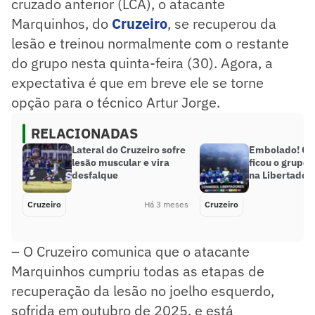
cruzado anterior (LCA), o atacante
Marquinhos, do
Cruzeiro
, se recuperou da
lesão e treinou normalmente com o restante
do grupo nesta quinta-feira (30). Agora, a
expectativa é que em breve ele se torne
opção para o técnico Artur Jorge.
RELACIONADAS
Lateral do Cruzeiro sofre
Embolado! Co
lesão muscular e vira
ficou o grupo 
desfalque
na Libertador
Cruzeiro
Há 3 meses
Cruzeiro
– O Cruzeiro comunica que o atacante
Marquinhos cumpriu todas as etapas de
recuperação da lesão no joelho esquerdo,
sofrida em outubro de 2025, e está